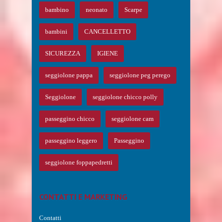
bambino
neonato
Scarpe
bambini
CANCELLETTO
SICUREZZA
IGIENE
seggiolone pappa
seggiolone peg perego
Seggiolone
seggiolone chicco polly
passeggino chicco
seggiolone cam
passeggino leggero
Passeggino
seggiolone foppapedretti
CONTATTI E MARKETING
Contatti