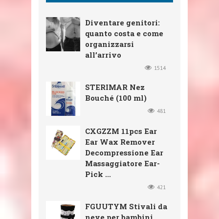
Diventare genitori:
quanto costa e come
organizzarsi
all’arrivo
1514
STERIMAR Nez
Bouché (100 ml)
481
CXGZZM 11pcs Ear
Ear Wax Remover
Decompressione Ear
Massaggiatore Ear-
Pick ...
421
FGUUTYM Stivali da
neve per bambini,