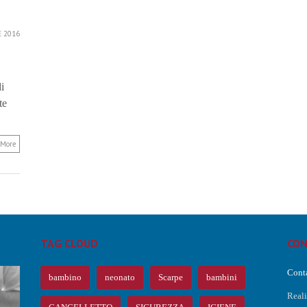
E 2016
i
te
 More
TAG CLOUD
CON
Conta
bambino
neonato
Scarpe
bambini
Real