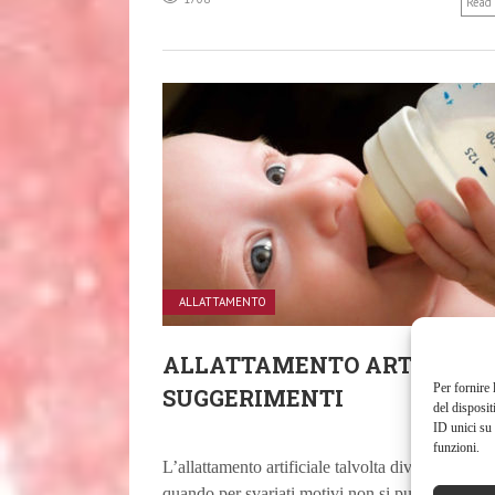
Read
ALLATTAMENTO
ALLATTAMENTO ARTIFICIAL
Per fornire 
SUGGERIMENTI
del disposit
ID unici su 
24 OTTOBRE
funzioni.
L’allattamento artificiale talvolta diventa necess
quando per svariati motivi non si può procedere