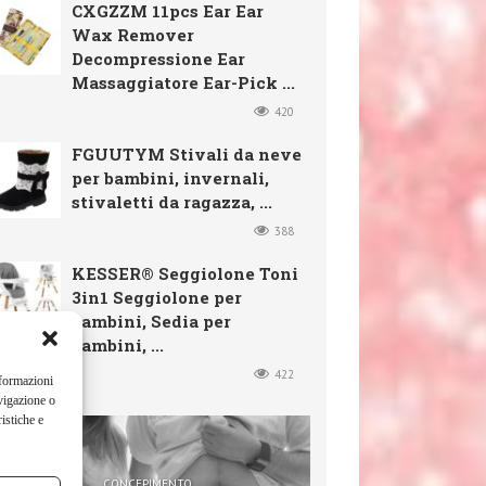
CXGZZM 11pcs Ear Ear
Wax Remover
Decompressione Ear
Massaggiatore Ear-Pick ...
420
FGUUTYM Stivali da neve
per bambini, invernali,
stivaletti da ragazza, ...
388
KESSER® Seggiolone Toni
3in1 Seggiolone per
bambini, Sedia per
bambini, ...
422
nformazioni
vigazione o
istiche e
CONCEPIMENTO