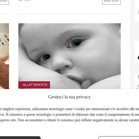
 More
Read More
ALLATTAMENTO
Gestisci la tua privacy
E:
ALLATTAMENTO NOTTURNO
le migliori esperienze, utilizziamo tecnologie come i cookie per memorizzare e/o accedere alle i
CONSIGLI PRATICI E
ivo. Il consenso a queste tecnologie ci permetterà di elaborare dati come il comportamento di na
SUGGERIMENTI
questo sito. Non acconsentire o ritirare il consenso può influire negativamente su alcune caratter
 2016
ario
13 MAGGIO 2016