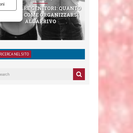
oni
DIVENTARE GENITORI: QUANTO
COSTA E COME ORGANIZZARSI
ALL’ARRIVO
RICERCA NEL SITO