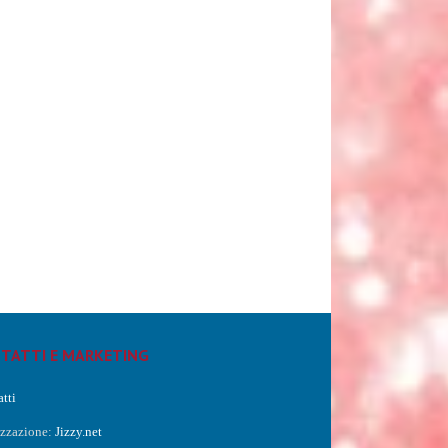
TATTI E MARKETING
tti
izzazione:
Jizzy.net