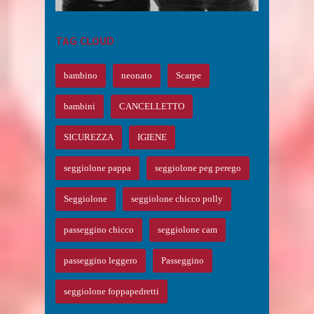
TAG CLOUD
bambino
neonato
Scarpe
bambini
CANCELLETTO
SICUREZZA
IGIENE
seggiolone pappa
seggiolone peg perego
Seggiolone
seggiolone chicco polly
passeggino chicco
seggiolone cam
passeggino leggero
Passeggino
seggiolone foppapedretti