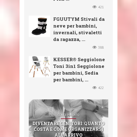
421
FGUUTYM Stivali da
neve per bambini,
invernali, stivaletti
da ragazza, ...
388
KESSER® Seggiolone
Toni 3in1 Seggiolone
per bambini, Sedia
per bambini, ...
422
SHOP
SHOP
SHOP
CONCEPIMENTO
SHOP
CXGZZM 11PCS EAR EAR WAX
FGUUTYM STIVALI DA NEVE
KESSER® SEGGIOLONE TONI
DIVENTARE GENITORI: QUANTO
3IN1 SEGGIOLONE PER BAMBINI,
REMOVER DECOMPRESSIONE
STERIMAR NEZ BOUCHÉ (100
PER BAMBINI, INVERNALI,
COSTA E COME ORGANIZZARSI
EAR MASSAGGIATORE EAR-
STIVALETTI DA RAGAZZA,
SEDIA PER BAMBINI,
ML)
ALL’ARRIVO