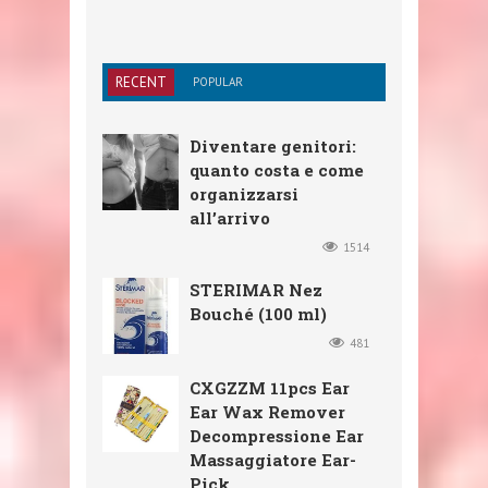
RECENT
POPULAR
Diventare genitori:
quanto costa e come
organizzarsi
all’arrivo
1514
STERIMAR Nez
Bouché (100 ml)
481
CXGZZM 11pcs Ear
Ear Wax Remover
Decompressione Ear
Massaggiatore Ear-
Pick ...