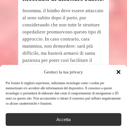
Insomma, il bimbo deve essere attaccato
al seno subito dopo il parto, pur
considerando che non tutte le strutture
ospedaliere promuovono questo tipo di
approccio. In caso contrario, cara
mammina, non demordere: sarà più
difficile, ma basterà armarsi di santa
pazienza per poter così facilitare il
primo contatto.
Gestisci la tua privacy
TAGS
ALLATTAMENTO
BAMBINI
BAMBINO
Per fornire le migliori esperienze, utilizziamo tecnologie come i cookie per
memorizzare e/o accedere alle informazioni del dispositivo. Il consenso a queste
tecnologie ci permetterà di elaborare dati come il comportamento di navigazione o ID
unici su questo sito. Non acconsentire o ritirare il consenso può influire negativamente
su alcune caratteristiche e funzioni.
SHARE THIS POST
Accetta