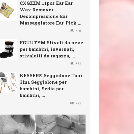
CXGZZM 11pcs Ear Ear
Wax Remover
Decompressione Ear
Massaggiatore Ear-Pick ...
420
FGUUTYM Stivali da neve
per bambini, invernali,
stivaletti da ragazza, ...
388
KESSER® Seggiolone Toni
3in1 Seggiolone per
bambini, Sedia per
bambini, ...
421
CONCEPIMENTO