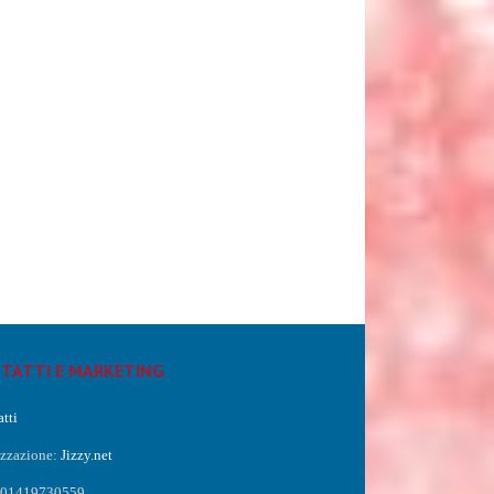
TATTI E MARKETING
tti
izzazione:
Jizzy.net
a 01419730559