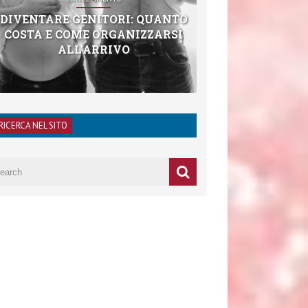
DIVENTARE GENITORI: QUANTO
COSTA E COME ORGANIZZARSI
ALL’ARRIVO
RICERCA NEL SITO