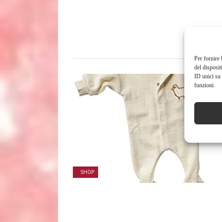
Per fornire 
del disposit
ID unici su 
funzioni.
SHOP