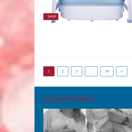
SHOP
1
2
3
…
54
»
GALLERIA FOTOGRAFICA
CONCEPIMENTO