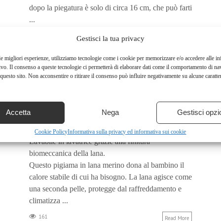
dopo la piegatura è solo di circa 16 cm, che può farti
...
149
Read More
Gestisci la tua privacy
le migliori esperienze, utilizziamo tecnologie come i cookie per memorizzare e/o accedere alle i
ivo. Il consenso a queste tecnologie ci permetterà di elaborare dati come il comportamento di na
questo sito. Non acconsentire o ritirare il consenso può influire negativamente su alcune caratter
ENGEL NATUR, PIGIAMA IN
SPUGNA MERINO, 100% LANA
(KBT), LAVABILE ...
Accetta
Nega
Gestisci opzi
14 NOVEMBRE 2023
Cookie Policy
Informativa sulla privacy ed informativa sui cookie
Lavabile in lavatrice grazie alla finitura
biomeccanica della lana.
Questo pigiama in lana merino dona al bambino il
calore stabile di cui ha bisogno. La lana agisce come
una seconda pelle, protegge dal raffreddamento e
climatizza ...
161
Read More