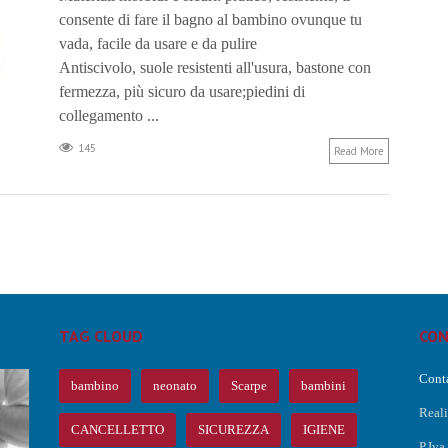
consente di fare il bagno al bambino ovunque tu
vada, facile da usare e da pulire
Antiscivolo, suole resistenti all'usura, bastone con
fermezza, più sicuro da usare;piedini di
collegamento ...
145
Read More
TAG CLOUD
CON
Conta
bambino
neonato
Scarpe
bambini
Real
CANCELLETTO
SICUREZZA
IGIENE
P.Iv