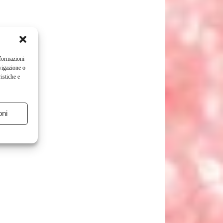
nformazioni
vigazione o
istiche e
oni