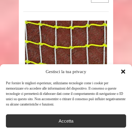
SHOP
Gestisci la tua privacy
Per fornire le migliori esperienze, utilizziamo tecnologie come i cookie per
memorizzare e/o accedere alle informazioni del dispositivo. Il consenso a queste
BAMBINI ARRAMPICATA,
tecnologie ci permetterà di elaborare dati come il comportamento di navigazione o ID
RETE DA ARRAMPICATA
unici su questo sito. Non acconsentire o ritirare il consenso può influire negativamente
su alcune caratteristiche e funzioni.
CORDA DA ARRAMPICATA
RETE DA ...
Accetta
11 NOVEMBRE 2023