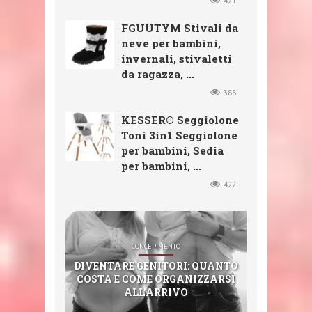
421
FGUUTYM Stivali da
neve per bambini,
invernali, stivaletti
da ragazza, ...
388
KESSER® Seggiolone
Toni 3in1 Seggiolone
per bambini, Sedia
per bambini, ...
422
SHOP
SHOP
SHOP
CONCEPIMENTO
SHOP
CXGZZM 11PCS EAR EAR WAX
FGUUTYM STIVALI DA NEVE
KESSER® SEGGIOLONE TONI
DIVENTARE GENITORI: QUANTO
3IN1 SEGGIOLONE PER BAMBINI,
REMOVER DECOMPRESSIONE
STERIMAR NEZ BOUCHÉ (100
PER BAMBINI, INVERNALI,
COSTA E COME ORGANIZZARSI
EAR MASSAGGIATORE EAR-
STIVALETTI DA RAGAZZA,
SEDIA PER BAMBINI,
ML)
ALL’ARRIVO
COMBINAZIONE SEGGIOLONE ...
PICK TOOLS EAR ...
CORTI, PER ...