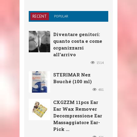
RECENT
POPULAR
Diventare genitori:
quanto costa e come
organizzarsi
all’arrivo
1514
STERIMAR Nez
Bouché (100 ml)
481
CXGZZM 11pcs Ear
Ear Wax Remover
Decompressione Ear
Massaggiatore Ear-
Pick ...