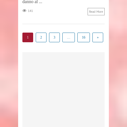
danno al ...
141
Read More
1
2
3
…
16
»