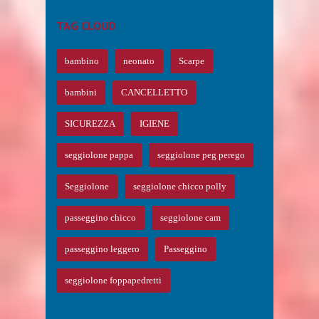
TAG CLOUD
bambino
neonato
Scarpe
bambini
CANCELLETTO
SICUREZZA
IGIENE
seggiolone pappa
seggiolone peg perego
Seggiolone
seggiolone chicco polly
passeggino chicco
seggiolone cam
passeggino leggero
Passeggino
seggiolone foppapedretti