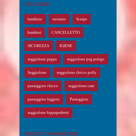
TAG CLOUD
bambino
neonato
Scarpe
bambini
CANCELLETTO
SICUREZZA
IGIENE
seggiolone pappa
seggiolone peg perego
Seggiolone
seggiolone chicco polly
passeggino chicco
seggiolone cam
passeggino leggero
Passeggino
seggiolone foppapedretti
CONTATTI E MARKETING