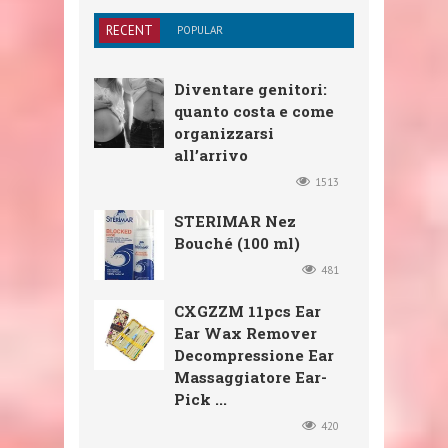
RECENT
POPULAR
Diventare genitori:
quanto costa e come
organizzarsi
all’arrivo
1513
STERIMAR Nez
Bouché (100 ml)
481
CXGZZM 11pcs Ear
Ear Wax Remover
Decompressione Ear
Massaggiatore Ear-
Pick ...
420