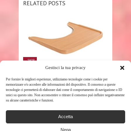
RELATED POSTS
SHOP
Gestisci la tua privacy
HAUCK VASSOIO SEGGIOLONE
Per fornire le migliori esperienze, utilizziamo tecnologie come i cookie per
ALPHA WOODEN TRAY – VASSOIO
memorizzare e/o accedere alle informazioni del dispositivo. Il consenso a queste
IN LEGNO ...
tecnologie ci permetterà di elaborare dati come il comportamento di navigazione o ID
unici su questo sito. Non acconsentire o ritirare il consenso può influire negativamente
199
su alcune caratteristiche e funzioni.
Accetta
Nega