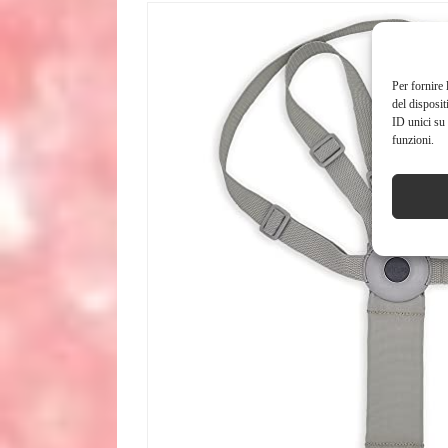
Per fornire 
del disposit
ID unici su 
funzioni.