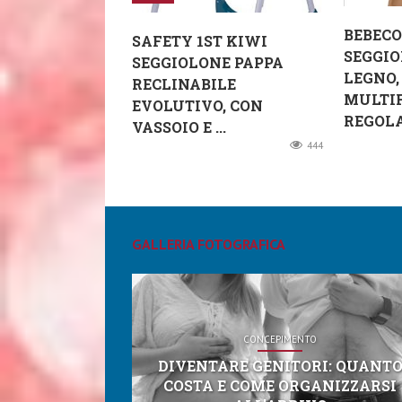
BEBEC
SAFETY 1ST KIWI
SEGGIO
SEGGIOLONE PAPPA
LEGNO,
RECLINABILE
MULTI
EVOLUTIVO, CON
REGOLAB
VASSOIO E ...
444
GALLERIA FOTOGRAFICA
CONCEPIMENTO
DIVENTARE GENITORI: QUANT
COSTA E COME ORGANIZZARSI