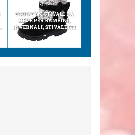
SHOP
SHOP
R
FGUUTYM STIVALI DA
KESSER® SEGGI
NEVE PER BAMBINI,
TONI 3IN1 SEGGI
.
INVERNALI, STIVALETTI
PER BAMBINI, SEDI
...