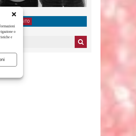
RICERCA NEL SITO
nformazioni
vigazione o
istiche e
oni