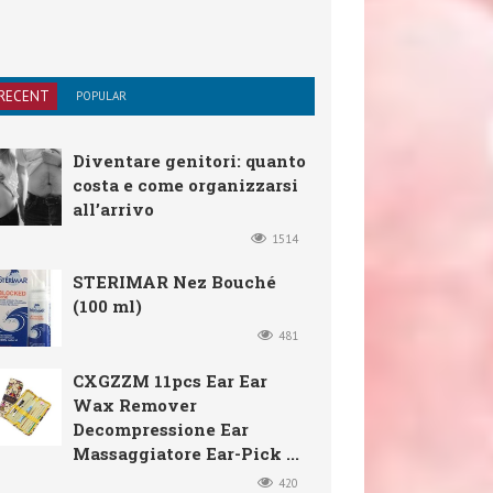
RECENT
POPULAR
Diventare genitori: quanto
costa e come organizzarsi
all’arrivo
1514
STERIMAR Nez Bouché
(100 ml)
481
CXGZZM 11pcs Ear Ear
Wax Remover
Decompressione Ear
Massaggiatore Ear-Pick ...
420