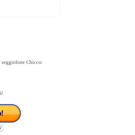
r seggiolone Chicco:
i
)