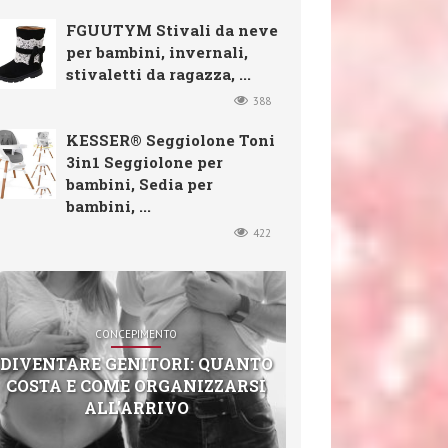
FGUUTYM Stivali da neve
per bambini, invernali,
stivaletti da ragazza, ...
388
KESSER® Seggiolone Toni
3in1 Seggiolone per
bambini, Sedia per
bambini, ...
422
CONCEPIMENTO
DIVENTARE GENITORI: QUANTO
COSTA E COME ORGANIZZARSI
ALL’ARRIVO