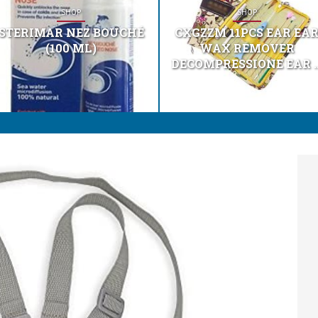
SHOP
SHOP
STERIMAR NEZ BOUCHÉ
CXGZZM 11PCS EAR EA
(100 ML)
WAX REMOVER
DECOMPRESSIONE EAR ..