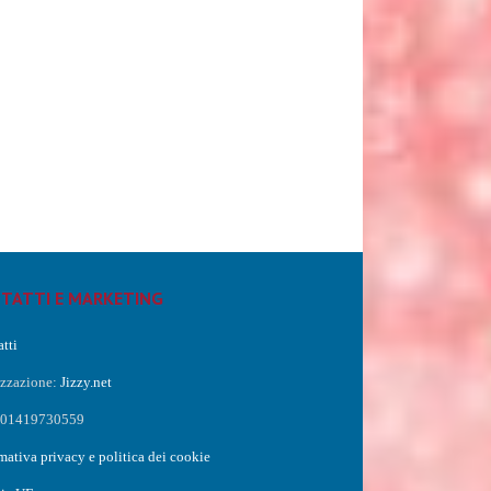
TATTI E MARKETING
tti
izzazione:
Jizzy.net
a 01419730559
mativa privacy e politica dei cookie