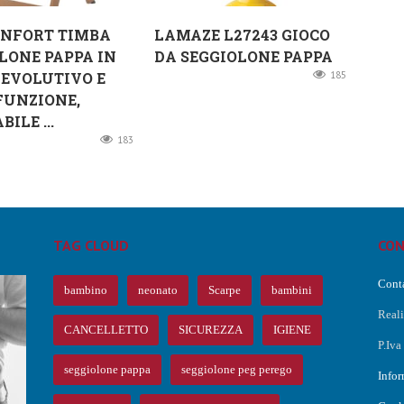
ONFORT TIMBA
LAMAZE L27243 GIOCO
LONE PAPPA IN
DA SEGGIOLONE PAPPA
 EVOLUTIVO E
185
FUNZIONE,
ILE ...
183
TAG CLOUD
CON
Conta
bambino
neonato
Scarpe
bambini
Real
CANCELLETTO
SICUREZZA
IGIENE
P.Iv
O
seggiolone pappa
seggiolone peg perego
Infor