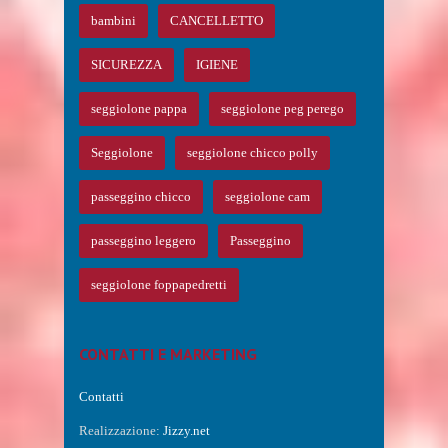
bambini
CANCELLETTO
SICUREZZA
IGIENE
seggiolone pappa
seggiolone peg perego
Seggiolone
seggiolone chicco polly
passeggino chicco
seggiolone cam
passeggino leggero
Passeggino
seggiolone foppapedretti
CONTATTI E MARKETING
Contatti
Realizzazione:
Jizzy.net