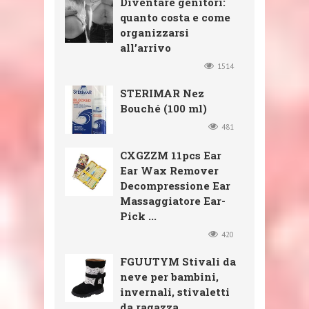
Diventare genitori:
quanto costa e come
organizzarsi
all’arrivo
1514
STERIMAR Nez
Bouché (100 ml)
481
CXGZZM 11pcs Ear
Ear Wax Remover
Decompressione Ear
Massaggiatore Ear-
Pick ...
420
FGUUTYM Stivali da
neve per bambini,
invernali, stivaletti
da ragazza, ...