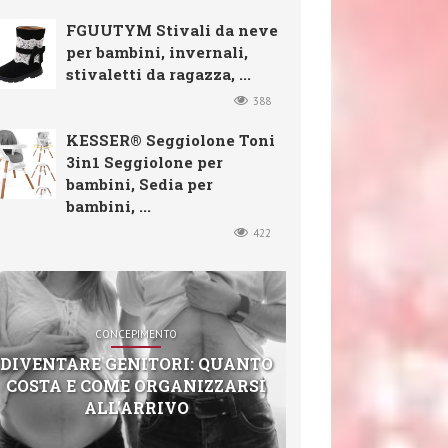
FGUUTYM Stivali da neve
per bambini, invernali,
stivaletti da ragazza, ...
388
KESSER® Seggiolone Toni
3in1 Seggiolone per
bambini, Sedia per
bambini, ...
422
CONCEPIMENTO
DIVENTARE GENITORI: QUANTO
COSTA E COME ORGANIZZARSI
ALL’ARRIVO