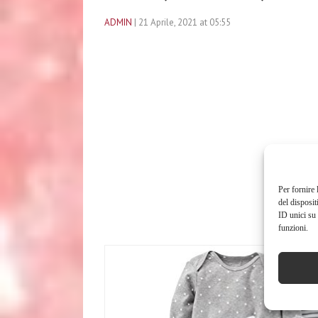
ADMIN
| 21 Aprile, 2021 at 05:55
Per fornire 
del disposit
ID unici su 
funzioni.