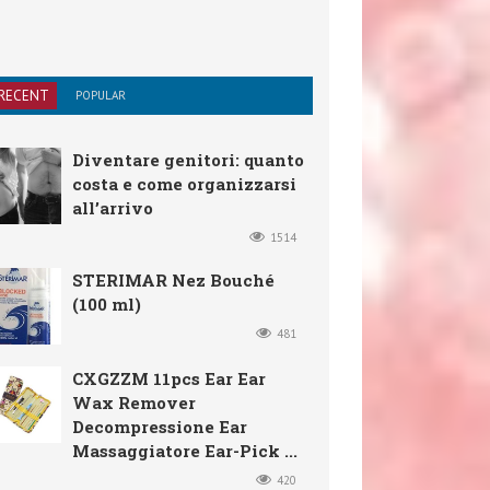
RECENT
POPULAR
Diventare genitori: quanto
costa e come organizzarsi
all’arrivo
1514
STERIMAR Nez Bouché
(100 ml)
481
CXGZZM 11pcs Ear Ear
Wax Remover
Decompressione Ear
Massaggiatore Ear-Pick ...
420