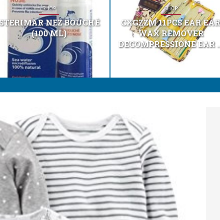
SHOP
SHOP
STERIMAR NEZ BOUCHÉ
CXGZZM 11PCS EAR EA
(100 ML)
WAX REMOVER
DECOMPRESSIONE EAR ..