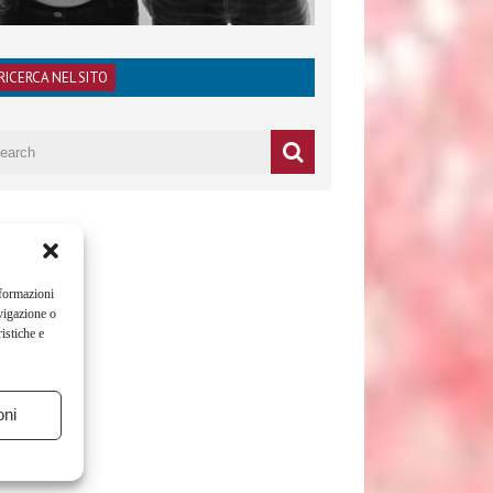
RICERCA NEL SITO
nformazioni
vigazione o
istiche e
oni