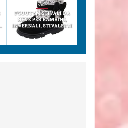
SHOP
SHOP
R
FGUUTYM STIVALI DA
KESSER® SEGGI
NEVE PER BAMBINI,
TONI 3IN1 SEGGI
.
INVERNALI, STIVALETTI
PER BAMBINI, SEDI
...