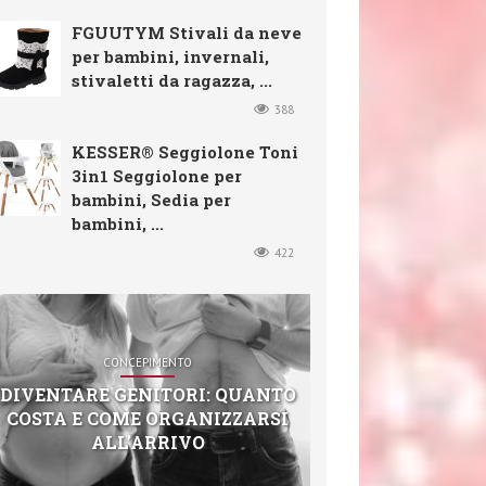
FGUUTYM Stivali da neve
per bambini, invernali,
stivaletti da ragazza, ...
388
KESSER® Seggiolone Toni
3in1 Seggiolone per
bambini, Sedia per
bambini, ...
422
CONCEPIMENTO
DIVENTARE GENITORI: QUANTO
COSTA E COME ORGANIZZARSI
ALL’ARRIVO