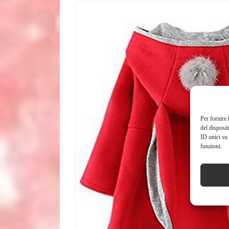
Per fornire 
del disposit
ID unici su 
funzioni.