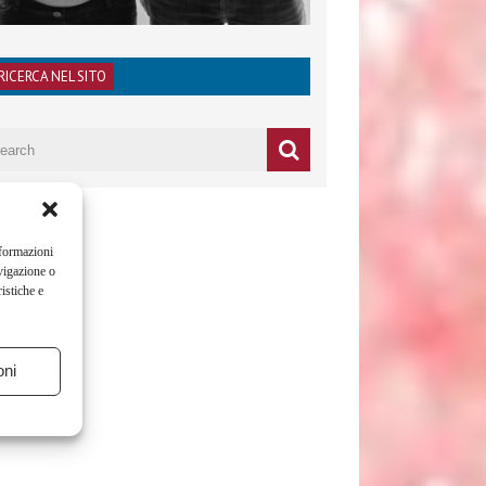
RICERCA NEL SITO
nformazioni
vigazione o
istiche e
oni