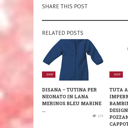
SHARE THIS POST
RELATED POSTS
SHOP
SHOP
DISANA – TUTINA PER
TUTA A
NEONATO IN LANA
IMPERM
MERINOS BLEU MARINE
BAMBIN
...
DESIGN
179
POZZA
CAPPOTT