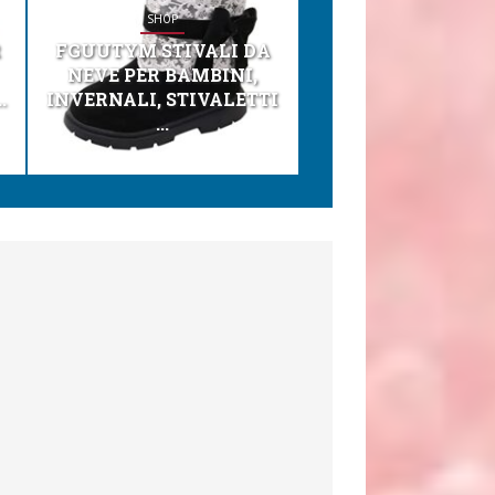
SHOP
SHOP
R
FGUUTYM STIVALI DA
KESSER® SEGGI
NEVE PER BAMBINI,
TONI 3IN1 SEGGI
.
INVERNALI, STIVALETTI
PER BAMBINI, SEDI
...