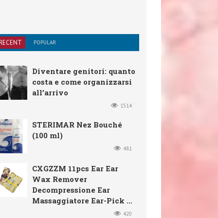
RECENT
POPULAR
Diventare genitori: quanto
costa e come organizzarsi
all’arrivo
1514
STERIMAR Nez Bouché
(100 ml)
481
CXGZZM 11pcs Ear Ear
Wax Remover
Decompressione Ear
Massaggiatore Ear-Pick ...
420