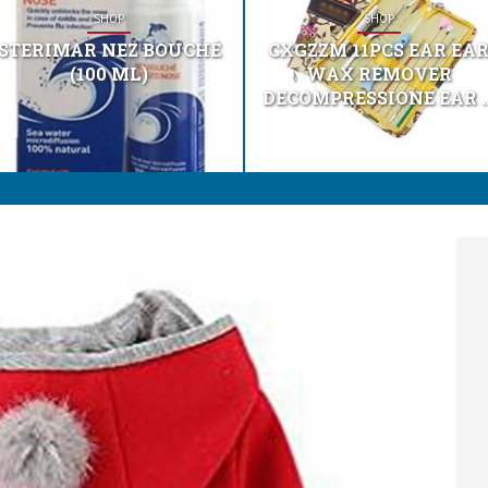
SHOP
SHOP
STERIMAR NEZ BOUCHÉ
CXGZZM 11PCS EAR EA
(100 ML)
WAX REMOVER
DECOMPRESSIONE EAR ..