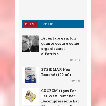
RECENT
POPULAR
Diventare genitori:
quanto costa e come
organizzarsi
all’arrivo
1514
STERIMAR Nez
Bouché (100 ml)
481
CXGZZM 11pcs Ear
Ear Wax Remover
Decompressione Ear