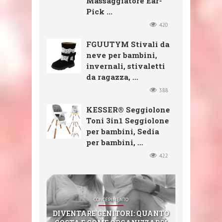
Massaggiatore Ear-
Pick ...
420
FGUUTYM Stivali da
neve per bambini,
invernali, stivaletti
da ragazza, ...
388
KESSER® Seggiolone
Toni 3in1 Seggiolone
per bambini, Sedia
per bambini, ...
422
SHOP
SHOP
SHOP
CONCEPIMENTO
SHOP
CXGZZM 11PCS EAR EAR WAX
FGUUTYM STIVALI DA NEVE
KESSER® SEGGIOLONE TONI
DIVENTARE GENITORI: QUANTO
3IN1 SEGGIOLONE PER BAMBINI,
REMOVER DECOMPRESSIONE
STERIMAR NEZ BOUCHÉ (100
PER BAMBINI, INVERNALI,