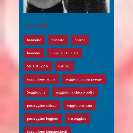
SEGGIOLONE ...
EAR ...
TAG CLOUD
bambino
neonato
Scarpe
bambini
CANCELLETTO
SICUREZZA
IGIENE
seggiolone pappa
seggiolone peg perego
Seggiolone
seggiolone chicco polly
passeggino chicco
seggiolone cam
passeggino leggero
Passeggino
seggiolone foppapedretti