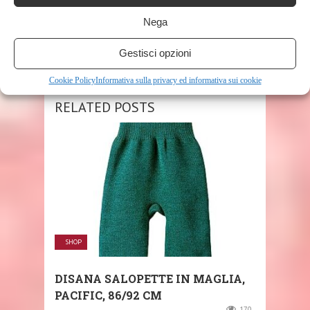
SHARE THIS POST
Nega
Gestisci opzioni
Cookie Policy
Informativa sulla privacy ed informativa sui cookie
RELATED POSTS
SHOP
DISANA SALOPETTE IN MAGLIA,
PACIFIC, 86/92 CM
170