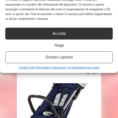
memorizzare e/o accedere alle informazioni del dispositivo. Il consenso a queste
tecnologie ci permetterà di elaborare dati come il comportamento di navigazione o ID
unici su questo sito. Non acconsentire o ritirare il consenso può influire negativamente
su alcune caratteristiche e funzioni.
Accetta
Nega
SHOP
Gestisci opzioni
SEGGIOLINO AUTO FROZEN,
GRUPPO 2-3 (DA 15 A 36 KG) ...
Cookie Policy
Informativa sulla privacy ed informativa sui cookie
149