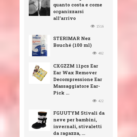
quanto costa e come
organizzarsi
all’arrivo
1516
STERIMAR Nez
Bouché (100 ml)
482
CXGZZM 11pcs Ear
Ear Wax Remover
Decompressione Ear
Massaggiatore Ear-
Pick ...
422
FGUUTYM Stivali da
neve per bambini,
invernali, stivaletti
da ragazza, ...