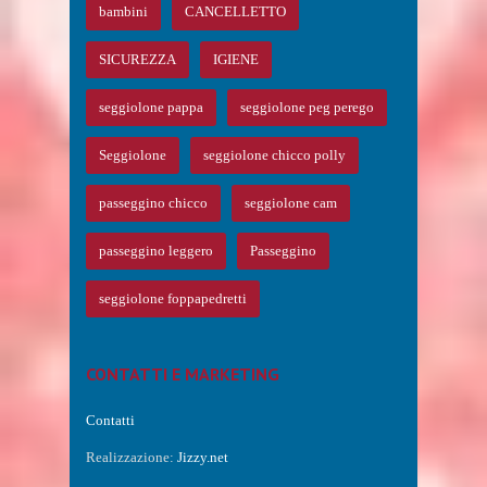
bambini
CANCELLETTO
SICUREZZA
IGIENE
seggiolone pappa
seggiolone peg perego
Seggiolone
seggiolone chicco polly
passeggino chicco
seggiolone cam
passeggino leggero
Passeggino
seggiolone foppapedretti
CONTATTI E MARKETING
Contatti
Realizzazione:
Jizzy.net