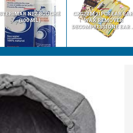
SHOP
SHOP
STERIMAR NEZ BOUCHÉ
CXGZZM 11PCS EAR EA
(100 ML)
WAX REMOVER
DECOMPRESSIONE EAR ..