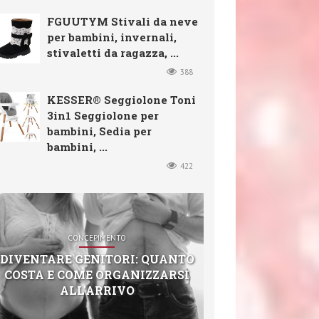
FGUUTYM Stivali da neve
per bambini, invernali,
stivaletti da ragazza, ...
388
KESSER® Seggiolone Toni
3in1 Seggiolone per
bambini, Sedia per
bambini, ...
422
CONCEPIMENTO
DIVENTARE GENITORI: QUANTO
COSTA E COME ORGANIZZARSI
ALL’ARRIVO