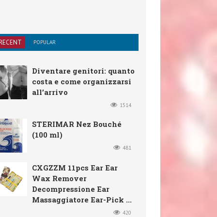
RECENT
POPULAR
Diventare genitori: quanto
costa e come organizzarsi
all’arrivo
1514
STERIMAR Nez Bouché
(100 ml)
481
CXGZZM 11pcs Ear Ear
Wax Remover
Decompressione Ear
Massaggiatore Ear-Pick ...
420