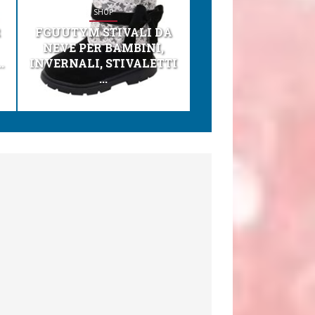
SHOP
SHOP
R
FGUUTYM STIVALI DA
KESSER® SEGGI
NEVE PER BAMBINI,
TONI 3IN1 SEGGI
.
INVERNALI, STIVALETTI
PER BAMBINI, SEDI
...