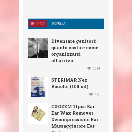
RECENT
POPULAR
Diventare genitori:
quanto costa e come
organizzarsi
all’arrivo
1514
STERIMAR Nez
Bouché (100 ml)
481
CXGZZM 11pcs Ear
Ear Wax Remover
Decompressione Ear
Massaggiatore Ear-