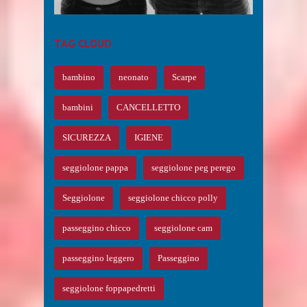
TAG CLOUD
bambino
neonato
Scarpe
bambini
CANCELLETTO
SICUREZZA
IGIENE
seggiolone pappa
seggiolone peg perego
Seggiolone
seggiolone chicco polly
passeggino chicco
seggiolone cam
passeggino leggero
Passeggino
seggiolone foppapedretti