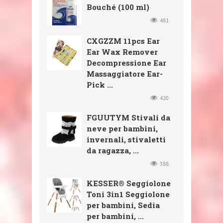
Bouché (100 ml)
481
CXGZZM 11pcs Ear
Ear Wax Remover
Decompressione Ear
Massaggiatore Ear-
Pick ...
420
FGUUTYM Stivali da
neve per bambini,
invernali, stivaletti
da ragazza, ...
388
KESSER® Seggiolone
Toni 3in1 Seggiolone
per bambini, Sedia
per bambini, ...