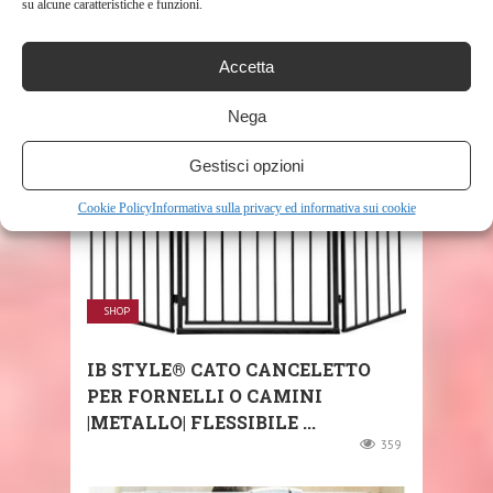
CANCELLI PER BAMBINI PORTA
su alcune caratteristiche e funzioni.
DI SICUREZZA PER SCALE
CORRIMANO BRACCIOLO ...
Accetta
156
Nega
Gestisci opzioni
Cookie Policy
Informativa sulla privacy ed informativa sui cookie
SHOP
IB STYLE® CATO CANCELETTO
PER FORNELLI O CAMINI
|METALLO| FLESSIBILE ...
359