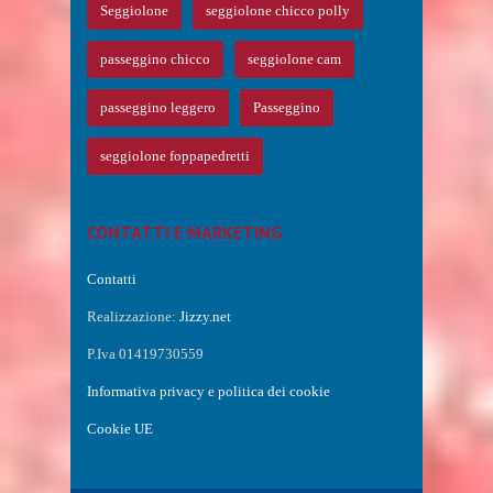
Seggiolone
seggiolone chicco polly
passeggino chicco
seggiolone cam
passeggino leggero
Passeggino
seggiolone foppapedretti
CONTATTI E MARKETING
Contatti
Realizzazione:
Jizzy.net
P.Iva 01419730559
Informativa privacy e politica dei cookie
Cookie UE