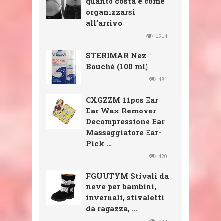
quanto costa e come
organizzarsi
all’arrivo
1514
STERIMAR Nez
Bouché (100 ml)
481
CXGZZM 11pcs Ear
Ear Wax Remover
Decompressione Ear
Massaggiatore Ear-
Pick ...
420
FGUUTYM Stivali da
neve per bambini,
invernali, stivaletti
da ragazza, ...