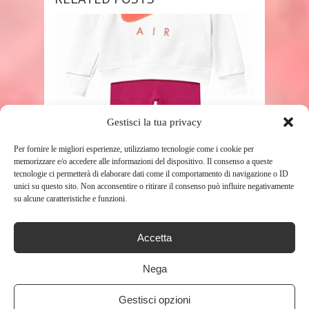
Gestisci la tua privacy
SHOP
Per fornire le migliori esperienze, utilizziamo tecnologie come i cookie per
memorizzare e/o accedere alle informazioni del dispositivo. Il consenso a queste
NIKE TUTA 16H376A01 BAMBINA
tecnologie ci permetterà di elaborare dati come il comportamento di navigazione o ID
BIANCA BIANCO 18M
unici su questo sito. Non acconsentire o ritirare il consenso può influire negativamente
su alcune caratteristiche e funzioni.
363
Accetta
Nega
Gestisci opzioni