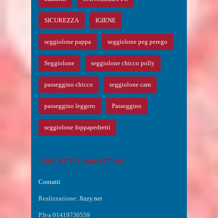
SICUREZZA
IGIENE
seggiolone pappa
seggiolone peg perego
Seggiolone
seggiolone chicco polly
passeggino chicco
seggiolone cam
passeggino leggero
Passeggino
seggiolone foppapedretti
CONTATTI E MARKETING
Contatti
Realizzazione:
Jizzy.net
P.Iva 01419730559