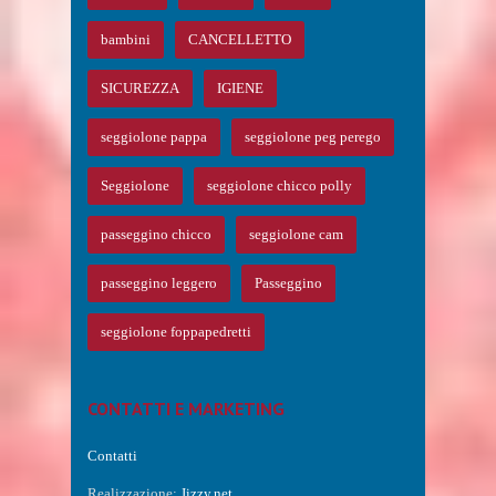
bambini
CANCELLETTO
SICUREZZA
IGIENE
seggiolone pappa
seggiolone peg perego
Seggiolone
seggiolone chicco polly
passeggino chicco
seggiolone cam
passeggino leggero
Passeggino
seggiolone foppapedretti
CONTATTI E MARKETING
Contatti
Realizzazione:
Jizzy.net