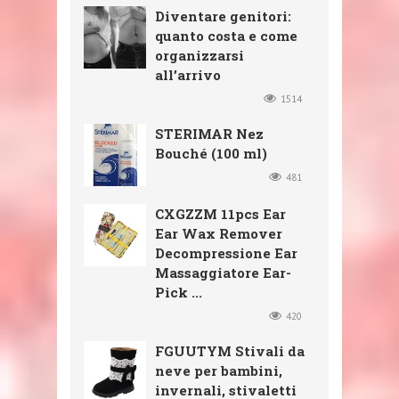
Diventare genitori:
quanto costa e come
organizzarsi
all’arrivo
1514
STERIMAR Nez
Bouché (100 ml)
481
CXGZZM 11pcs Ear
Ear Wax Remover
Decompressione Ear
Massaggiatore Ear-
Pick ...
420
FGUUTYM Stivali da
neve per bambini,
invernali, stivaletti