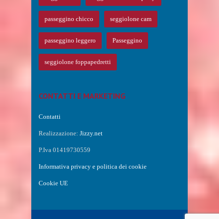
passeggino chicco
seggiolone cam
passeggino leggero
Passeggino
seggiolone foppapedretti
CONTATTI E MARKETING
Contatti
Realizzazione:
Jizzy.net
P.Iva 01419730559
Informativa privacy e politica dei cookie
Cookie UE