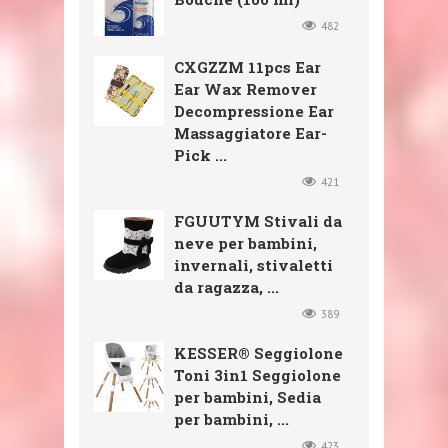
482
CXGZZM 11pcs Ear
Ear Wax Remover
Decompressione Ear
Massaggiatore Ear-
Pick ...
421
FGUUTYM Stivali da
neve per bambini,
invernali, stivaletti
da ragazza, ...
389
KESSER® Seggiolone
Toni 3in1 Seggiolone
per bambini, Sedia
per bambini, ...
423