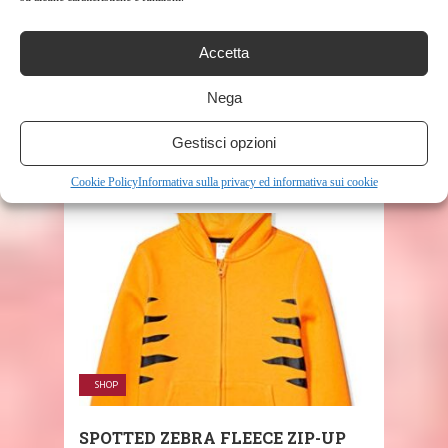
Accetta
SHARE THIS POST
Nega
Gestisci opzioni
Cookie Policy
Informativa sulla privacy ed informativa sui cookie
RELATED POSTS
SHOP
SPOTTED ZEBRA FLEECE ZIP-UP