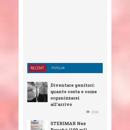
RECENT
POPULAR
Diventare genitori:
quanto costa e come
organizzarsi
all’arrivo
1515
STERIMAR Nez
Bouché (100 ml)