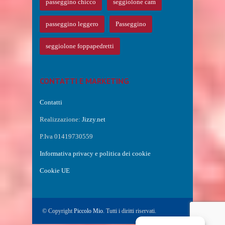
passeggino chicco
seggiolone cam
passeggino leggero
Passeggino
seggiolone foppapedretti
CONTATTI E MARKETING
Contatti
Realizzazione:
Jizzy.net
P.Iva 01419730559
Informativa privacy e politica dei cookie
Cookie UE
© Copyright
Piccolo Mio
. Tutti i diritti riservati.