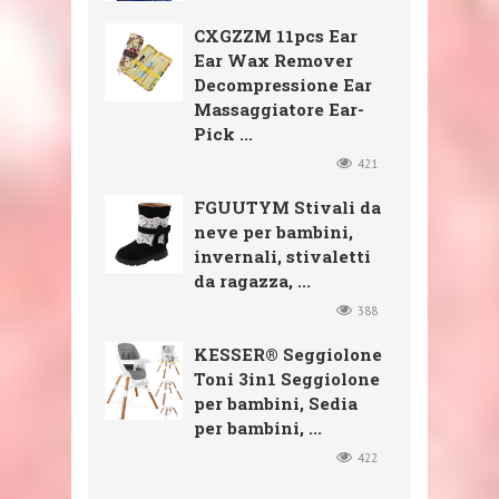
CXGZZM 11pcs Ear
Ear Wax Remover
Decompressione Ear
Massaggiatore Ear-
Pick ...
421
FGUUTYM Stivali da
neve per bambini,
invernali, stivaletti
da ragazza, ...
388
KESSER® Seggiolone
Toni 3in1 Seggiolone
per bambini, Sedia
per bambini, ...
422