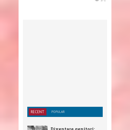
171
RECENT
POPULAR
Diventare genitori: