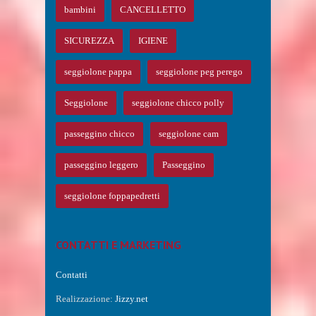
bambini
CANCELLETTO
SICUREZZA
IGIENE
seggiolone pappa
seggiolone peg perego
Seggiolone
seggiolone chicco polly
passeggino chicco
seggiolone cam
passeggino leggero
Passeggino
seggiolone foppapedretti
CONTATTI E MARKETING
Contatti
Realizzazione:
Jizzy.net