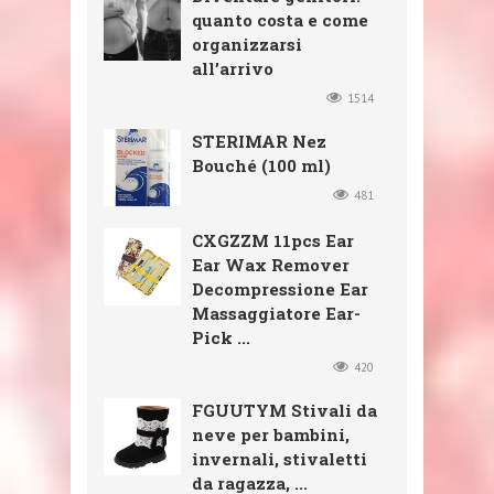
quanto costa e come
organizzarsi
all’arrivo
1514
STERIMAR Nez
Bouché (100 ml)
481
CXGZZM 11pcs Ear
Ear Wax Remover
Decompressione Ear
Massaggiatore Ear-
Pick ...
420
FGUUTYM Stivali da
neve per bambini,
invernali, stivaletti
da ragazza, ...