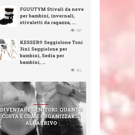
FGUUTYM Stivali da neve
per bambini, invernali,
stivaletti da ragazza, ...
387
KESSER® Seggiolone Toni
3in1 Seggiolone per
bambini, Sedia per
bambini, ...
421
CONCEPIMENTO
DIVENTARE GENITORI: QUANTO
COSTA E COME ORGANIZZARSI
ALL’ARRIVO