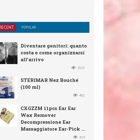
RECENT
POPULAR
Diventare genitori: quanto
costa e come organizzarsi
all’arrivo
1513
STERIMAR Nez Bouché
(100 ml)
481
CXGZZM 11pcs Ear Ear
Wax Remover
Decompressione Ear
Massaggiatore Ear-Pick ...
419