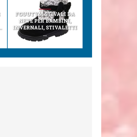
SHOP
SHOP
R
FGUUTYM STIVALI DA
KESSER® SEGGI
NEVE PER BAMBINI,
TONI 3IN1 SEGGI
.
INVERNALI, STIVALETTI
PER BAMBINI, SEDI
...