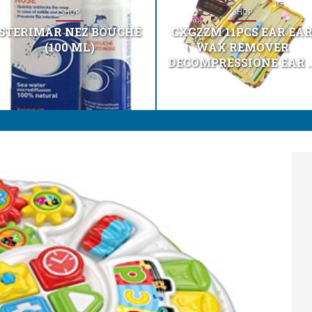
SHOP
SHOP
STERIMAR NEZ BOUCHÉ
CXGZZM 11PCS EAR EA
(100 ML)
WAX REMOVER
DECOMPRESSIONE EAR ..