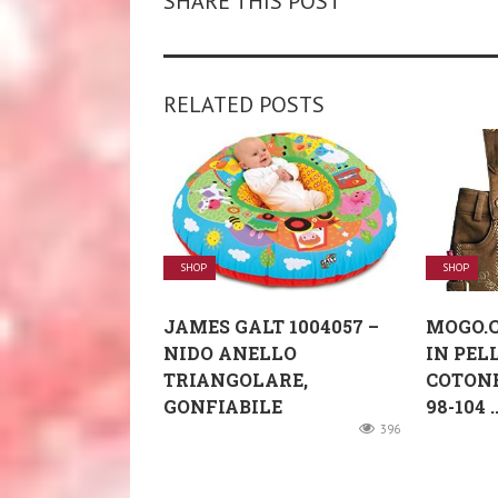
SHARE THIS POST
RELATED POSTS
SHOP
SHOP
JAMES GALT 1004057 –
MOGO.C
NIDO ANELLO
IN PEL
TRIANGOLARE,
COTONE
GONFIABILE
98-104 ..
396