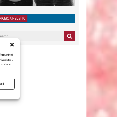
RICERCA NEL SITO
nformazioni
vigazione o
istiche e
oni