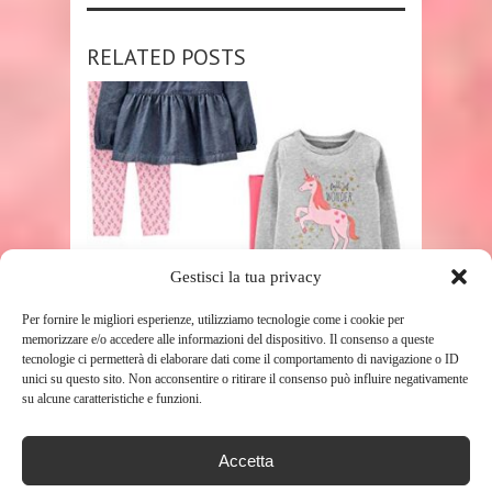
RELATED POSTS
SHOP
Gestisci la tua privacy
Per fornire le migliori esperienze, utilizziamo tecnologie come i cookie per
SIMPLE JOYS BY CARTER’S – SET
memorizzare e/o accedere alle informazioni del dispositivo. Il consenso a queste
DA 4 PEZZI COMPOSTO ...
tecnologie ci permetterà di elaborare dati come il comportamento di navigazione o ID
336
unici su questo sito. Non acconsentire o ritirare il consenso può influire negativamente
su alcune caratteristiche e funzioni.
Accetta