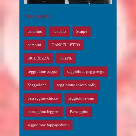
TAG CLOUD
bambino
neonato
Scarpe
bambini
CANCELLETTO
SICUREZZA
IGIENE
seggiolone pappa
seggiolone peg perego
Seggiolone
seggiolone chicco polly
passeggino chicco
seggiolone cam
passeggino leggero
Passeggino
seggiolone foppapedretti