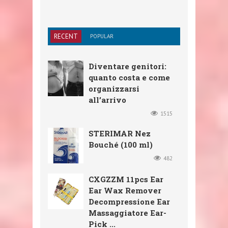
RECENT
POPULAR
Diventare genitori:
quanto costa e come
organizzarsi
all’arrivo
1515
STERIMAR Nez
Bouché (100 ml)
482
CXGZZM 11pcs Ear
Ear Wax Remover
Decompressione Ear
Massaggiatore Ear-
Pick ...