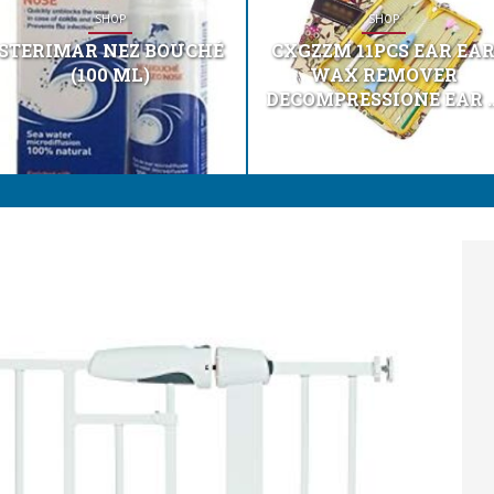
SHOP
SHOP
STERIMAR NEZ BOUCHÉ
CXGZZM 11PCS EAR EA
(100 ML)
WAX REMOVER
DECOMPRESSIONE EAR ..