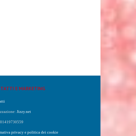
TATTI E MARKETING
tti
izzazione:
Jizzy.net
a 01419730559
mativa privacy e politica dei cookie