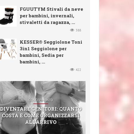
FGUUTYM Stivali da neve
per bambini, invernali,
stivaletti da ragazza, ...
388
KESSER® Seggiolone Toni
3in1 Seggiolone per
bambini, Sedia per
bambini, ...
422
CONCEPIMENTO
DIVENTARE GENITORI: QUANTO
COSTA E COME ORGANIZZARSI
ALL’ARRIVO