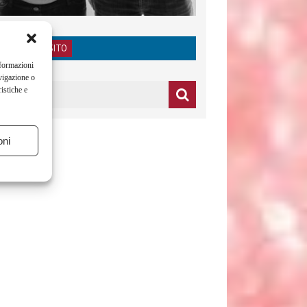
RICERCA NEL SITO
nformazioni
vigazione o
istiche e
oni