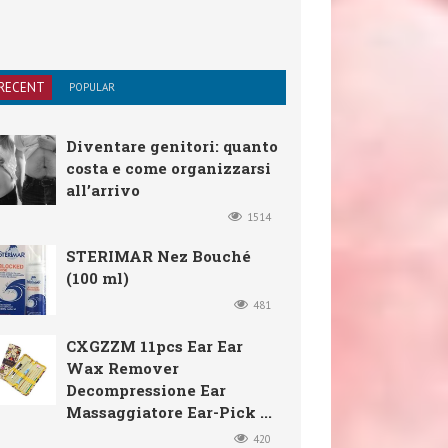
RECENT
POPULAR
Diventare genitori: quanto
costa e come organizzarsi
all’arrivo
1514
STERIMAR Nez Bouché
(100 ml)
481
CXGZZM 11pcs Ear Ear
Wax Remover
Decompressione Ear
Massaggiatore Ear-Pick ...
420