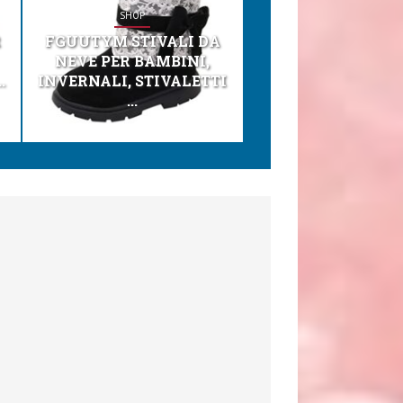
SHOP
SHOP
R
FGUUTYM STIVALI DA
KESSER® SEGGI
NEVE PER BAMBINI,
TONI 3IN1 SEGGI
.
INVERNALI, STIVALETTI
PER BAMBINI, SEDI
...