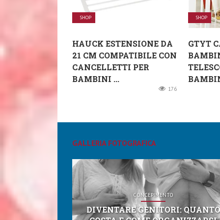
SHOP
SHOP
HAUCK ESTENSIONE DA
GTYT C
21 CM COMPATIBILE CON
BAMBIN
CANCELLETTI PER
TELESC
BAMBINI ...
BAMBINI
176
GALLERIA FOTOGRAFICA
CONCEPIMENTO
DIVENTARE GENITORI: QUANT