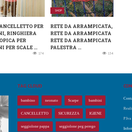
SHOP
ANCELLETTO PER
RETE DA ARRAMPICATA,
I, RINGHIERA
RETE DA ARRAMPICATA
OPICA PER
RETE DA ARRAMPICATA
 PER SCALE ...
PALESTRA ...
174
134
TAG CLOUD
CON
Conta
bambino
neonato
Scarpe
bambini
Real
CANCELLETTO
SICUREZZA
IGIENE
P.Iv
O
seggiolone pappa
seggiolone peg perego
Infor