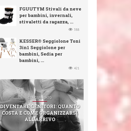
FGUUTYM Stivali da neve
per bambini, invernali,
stivaletti da ragazza, ...
388
KESSER® Seggiolone Toni
3in1 Seggiolone per
bambini, Sedia per
bambini, ...
421
CONCEPIMENTO
DIVENTARE GENITORI: QUANTO
COSTA E COME ORGANIZZARSI
ALL’ARRIVO