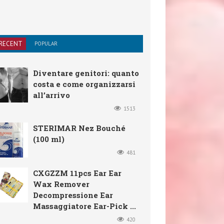
RECENT
POPULAR
Diventare genitori: quanto
costa e come organizzarsi
all’arrivo
1513
STERIMAR Nez Bouché
(100 ml)
481
CXGZZM 11pcs Ear Ear
Wax Remover
Decompressione Ear
Massaggiatore Ear-Pick ...
420