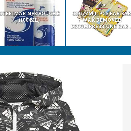
SHOP
SHOP
STERIMAR NEZ BOUCHÉ
CXGZZM 11PCS EAR EA
(100 ML)
WAX REMOVER
DECOMPRESSIONE EAR ..