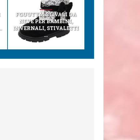
SHOP
SHOP
R
FGUUTYM STIVALI DA
KESSER® SEGGI
NEVE PER BAMBINI,
TONI 3IN1 SEGGI
.
INVERNALI, STIVALETTI
PER BAMBINI, SEDI
...