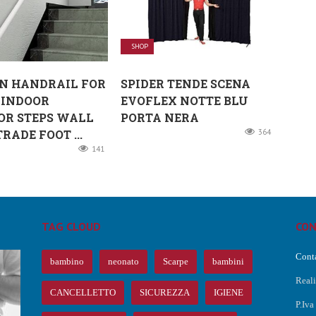
SHOP
N HANDRAIL FOR
SPIDER TENDE SCENA
 INDOOR
EVOFLEX NOTTE BLU
OR STEPS WALL
PORTA NERA
RADE FOOT ...
364
141
TAG CLOUD
CON
Conta
bambino
neonato
Scarpe
bambini
Real
CANCELLETTO
SICUREZZA
IGIENE
P.Iv