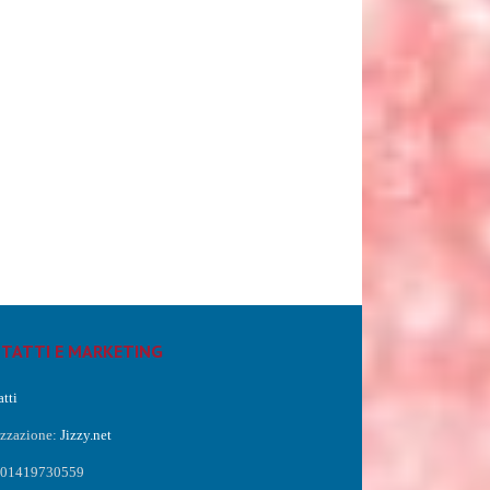
TATTI E MARKETING
tti
izzazione:
Jizzy.net
a 01419730559