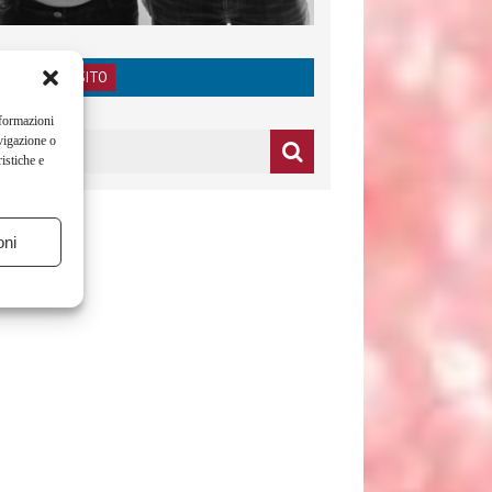
RICERCA NEL SITO
nformazioni
vigazione o
istiche e
oni