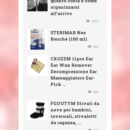
quanto costa e come
organizzarsi
all’arrivo
1514
STERIMAR Nez
Bouché (100 ml)
481
CXGZZM 11pcs Ear
Ear Wax Remover
Decompressione Ear
Massaggiatore Ear-
Pick ...
420
FGUUTYM Stivali da
neve per bambini,
invernali, stivaletti
da ragazza, ...