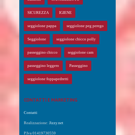
SICUREZZA
IGIENE
seggiolone pappa
seggiolone peg perego
Seggiolone
seggiolone chicco polly
passeggino chicco
seggiolone cam
passeggino leggero
Passeggino
seggiolone foppapedretti
CONTATTI E MARKETING
Contatti
Realizzazione:
Jizzy.net
P.Iva 01419730559