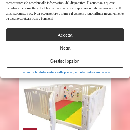
memorizzare e/o accedere alle informazioni del dispositivo. Il consenso a queste
tecnologie ci permetterà di elaborare dati come il comportamento di navigazione o ID
unici su questo sito. Non acconsentire o ritirare il consenso può influire negativamente
su alcune caratteristiche e funzioni.
Accetta
SHOP
Nega
LEVI’S KIDS LVB PULL-ON
SKINNY JEAN JEANS BIMBO 0-24
Gestisci opzioni
RIVER ...
343
Cookie Policy
Informativa sulla privacy ed informativa sui cookie