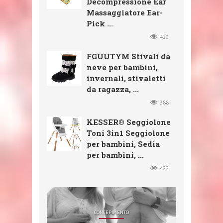
Decompressione Ear
Massaggiatore Ear-
Pick ...
420
FGUUTYM Stivali da
neve per bambini,
invernali, stivaletti
da ragazza, ...
388
KESSER® Seggiolone
Toni 3in1 Seggiolone
per bambini, Sedia
per bambini, ...
422
SHOP
SHOP
SHOP
CONCEPIMENTO
SHOP
CXGZZM 11PCS EAR EAR WAX
FGUUTYM STIVALI DA NEVE
KESSER® SEGGIOLONE TONI