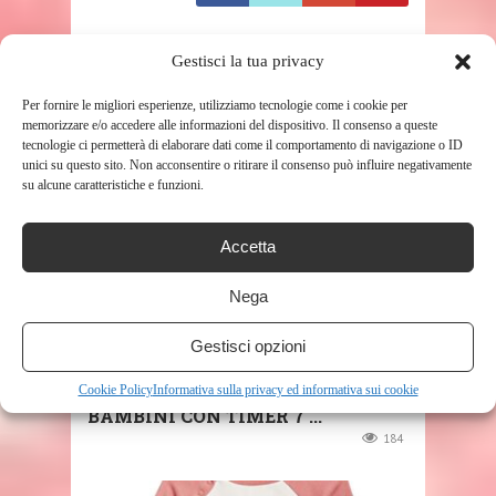
Gestisci la tua privacy
RELATED POSTS
Per fornire le migliori esperienze, utilizziamo tecnologie come i cookie per
memorizzare e/o accedere alle informazioni del dispositivo. Il consenso a queste
tecnologie ci permetterà di elaborare dati come il comportamento di navigazione o ID
unici su questo sito. Non acconsentire o ritirare il consenso può influire negativamente
su alcune caratteristiche e funzioni.
Accetta
Nega
SHOP
Gestisci opzioni
OUILA LUCE NOTTURNA
NEONATO, LUCE NOTTURNA
Cookie Policy
Informativa sulla privacy ed informativa sui cookie
BAMBINI CON TIMER 7 ...
184