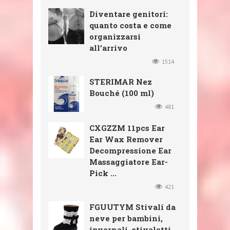
Diventare genitori:
quanto costa e come
organizzarsi
all’arrivo
1514
STERIMAR Nez
Bouché (100 ml)
481
CXGZZM 11pcs Ear
Ear Wax Remover
Decompressione Ear
Massaggiatore Ear-
Pick ...
421
FGUUTYM Stivali da
neve per bambini,
invernali, stivaletti