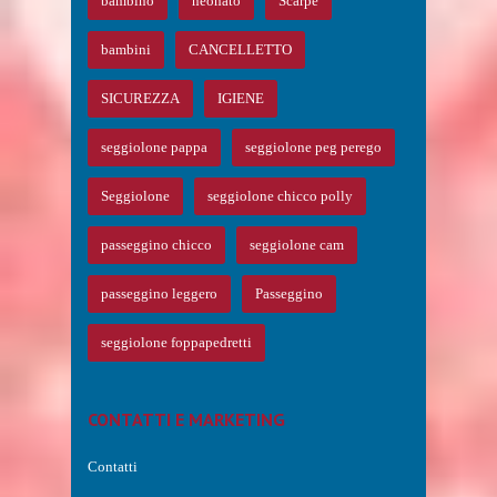
bambino
neonato
Scarpe
bambini
CANCELLETTO
SICUREZZA
IGIENE
seggiolone pappa
seggiolone peg perego
Seggiolone
seggiolone chicco polly
passeggino chicco
seggiolone cam
passeggino leggero
Passeggino
seggiolone foppapedretti
CONTATTI E MARKETING
Contatti