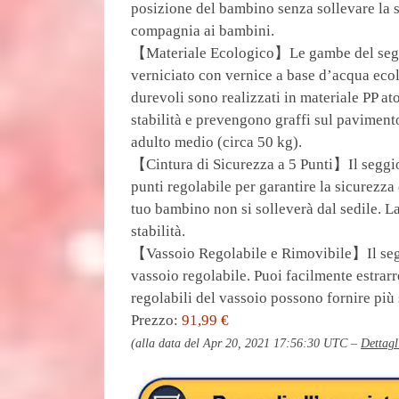
posizione del bambino senza sollevare la se
compagnia ai bambini.
【Materiale Ecologico】Le gambe del seggi
verniciato con vernice a base d’acqua ecolo
durevoli sono realizzati in materiale PP at
stabilità e prevengono graffi sul pavimento
adulto medio (circa 50 kg).
【Cintura di Sicurezza a 5 Punti】Il seggio
punti regolabile per garantire la sicurezza
tuo bambino non si solleverà dal sedile. L
stabilità.
【Vassoio Regolabile e Rimovibile】Il seg
vassoio regolabile. Puoi facilmente estrarre
regolabili del vassoio possono fornire più 
Prezzo:
91,99 €
(alla data del Apr 20, 2021 17:56:30 UTC –
Dettagl