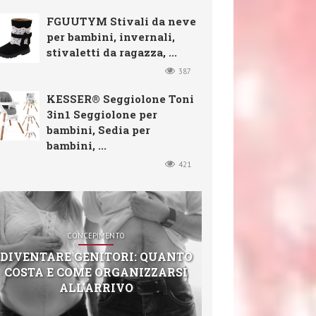
FGUUTYM Stivali da neve
per bambini, invernali,
stivaletti da ragazza, ...
387
KESSER® Seggiolone Toni
3in1 Seggiolone per
bambini, Sedia per
bambini, ...
421
CONCEPIMENTO
DIVENTARE GENITORI: QUANTO
COSTA E COME ORGANIZZARSI
ALL’ARRIVO