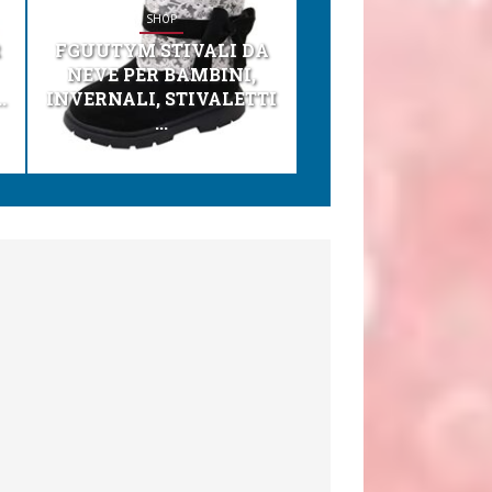
SHOP
SHOP
R
FGUUTYM STIVALI DA
KESSER® SEGGI
NEVE PER BAMBINI,
TONI 3IN1 SEGGI
.
INVERNALI, STIVALETTI
PER BAMBINI, SEDI
...