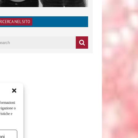
RICERCA NEL SITO
nformazioni
vigazione o
istiche e
oni