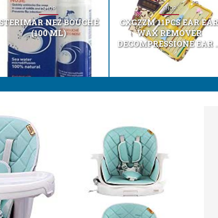
SHOP
SHOP
STERIMAR NEZ BOUCHÉ
CXGZZM 11PCS EAR EA
(100 ML)
WAX REMOVER
DECOMPRESSIONE EAR ..