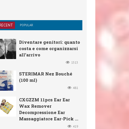
RECENT
POPULAR
Diventare genitori: quanto
costa e come organizzarsi
all’arrivo
1513
STERIMAR Nez Bouché
(100 ml)
481
CXGZZM 11pcs Ear Ear
Wax Remover
Decompressione Ear
Massaggiatore Ear-Pick ...
419