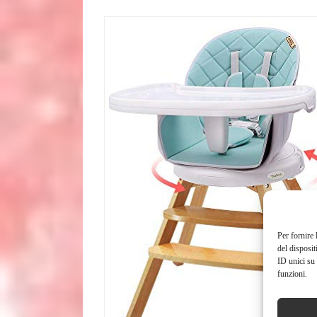
Per fornire 
del disposit
ID unici su 
funzioni.