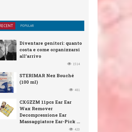
RECENT
POPULAR
Diventare genitori: quanto
costa e come organizzarsi
all’arrivo
1514
STERIMAR Nez Bouché
(100 ml)
481
CXGZZM 11pcs Ear Ear
Wax Remover
Decompressione Ear
Massaggiatore Ear-Pick ...
420