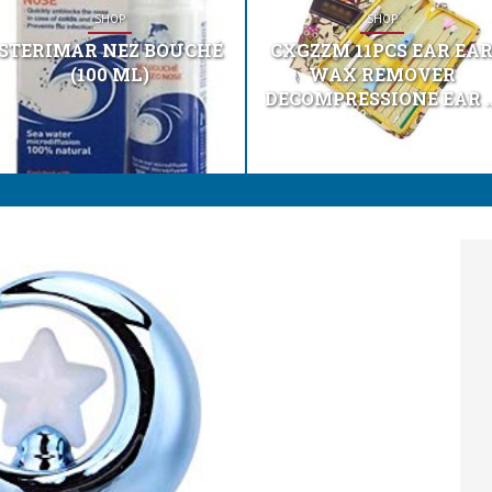
SHOP
SHOP
STERIMAR NEZ BOUCHÉ
CXGZZM 11PCS EAR EA
(100 ML)
WAX REMOVER
DECOMPRESSIONE EAR ..