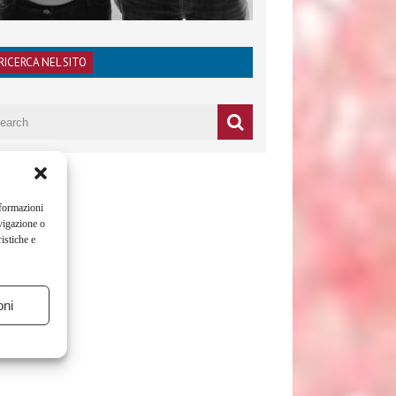
RICERCA NEL SITO
nformazioni
vigazione o
istiche e
oni