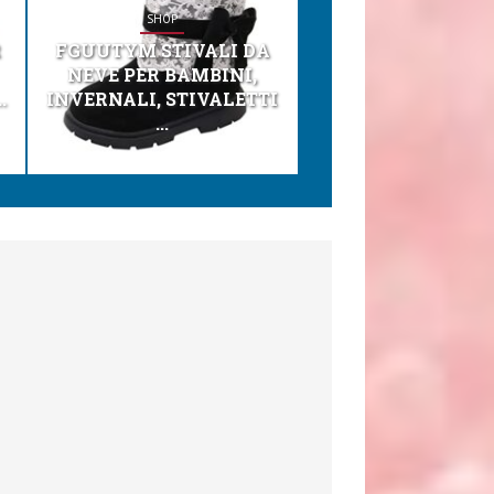
SHOP
SHOP
R
FGUUTYM STIVALI DA
KESSER® SEGGI
NEVE PER BAMBINI,
TONI 3IN1 SEGGI
.
INVERNALI, STIVALETTI
PER BAMBINI, SEDI
...