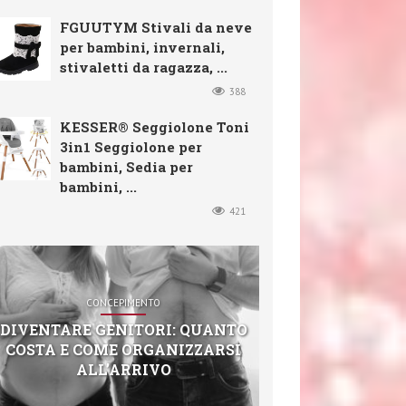
FGUUTYM Stivali da neve
per bambini, invernali,
stivaletti da ragazza, ...
388
KESSER® Seggiolone Toni
3in1 Seggiolone per
bambini, Sedia per
bambini, ...
421
CONCEPIMENTO
DIVENTARE GENITORI: QUANTO
COSTA E COME ORGANIZZARSI
ALL’ARRIVO