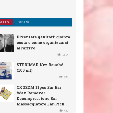
RECENT
POPULAR
Diventare genitori: quanto
costa e come organizzarsi
all’arrivo
1514
STERIMAR Nez Bouché
(100 ml)
481
CXGZZM 11pcs Ear Ear
Wax Remover
Decompressione Ear
Massaggiatore Ear-Pick ...
420