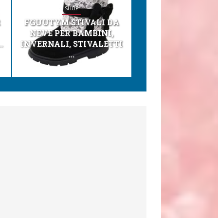
SHOP
SHOP
R
FGUUTYM STIVALI DA
KESSER® SEGGI
NEVE PER BAMBINI,
TONI 3IN1 SEGGI
.
INVERNALI, STIVALETTI
PER BAMBINI, SEDI
...