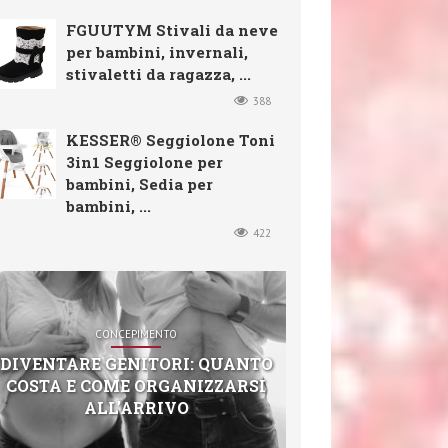
FGUUTYM Stivali da neve
per bambini, invernali,
stivaletti da ragazza, ...
388
KESSER® Seggiolone Toni
3in1 Seggiolone per
bambini, Sedia per
bambini, ...
422
CONCEPIMENTO
DIVENTARE GENITORI: QUANTO
COSTA E COME ORGANIZZARSI
ALL’ARRIVO