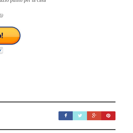
zio pulito per la casa
li
)