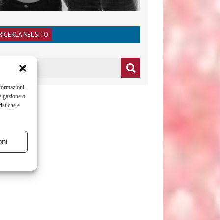
RICERCA NEL SITO
nformazioni
vigazione o
istiche e
oni