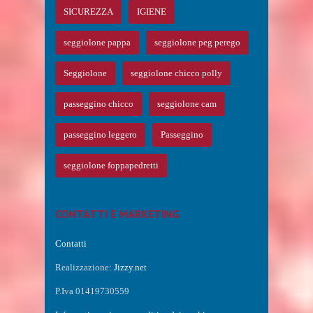
SICUREZZA
IGIENE
seggiolone pappa
seggiolone peg perego
Seggiolone
seggiolone chicco polly
passeggino chicco
seggiolone cam
passeggino leggero
Passeggino
seggiolone foppapedretti
CONTATTI E MARKETING
Contatti
Realizzazione:
Jizzy.net
P.Iva 01419730559