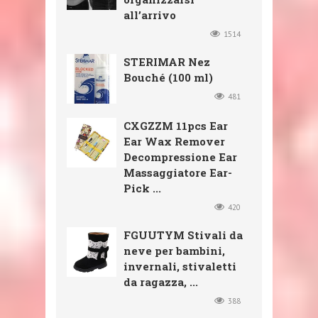
all’arrivo
1514
STERIMAR Nez
Bouché (100 ml)
481
CXGZZM 11pcs Ear
Ear Wax Remover
Decompressione Ear
Massaggiatore Ear-
Pick ...
420
FGUUTYM Stivali da
neve per bambini,
invernali, stivaletti
da ragazza, ...
388