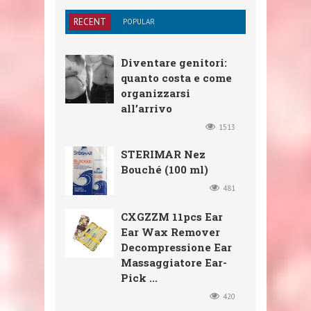
RECENT
POPULAR
Diventare genitori:
quanto costa e come
organizzarsi
all’arrivo
1513
STERIMAR Nez
Bouché (100 ml)
481
CXGZZM 11pcs Ear
Ear Wax Remover
Decompressione Ear
Massaggiatore Ear-
Pick ...
420