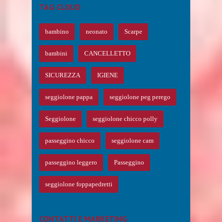
TAG CLOUD
bambino
neonato
Scarpe
bambini
CANCELLETTO
SICUREZZA
IGIENE
seggiolone pappa
seggiolone peg perego
Seggiolone
seggiolone chicco polly
passeggino chicco
seggiolone cam
passeggino leggero
Passeggino
seggiolone foppapedretti
CONTATTI E MARKETING