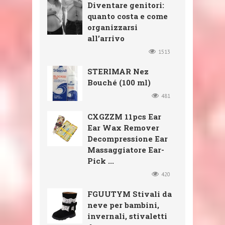
Diventare genitori:
quanto costa e come
organizzarsi
all’arrivo
1513
STERIMAR Nez
Bouché (100 ml)
481
CXGZZM 11pcs Ear
Ear Wax Remover
Decompressione Ear
Massaggiatore Ear-
Pick ...
420
FGUUTYM Stivali da
neve per bambini,
invernali, stivaletti