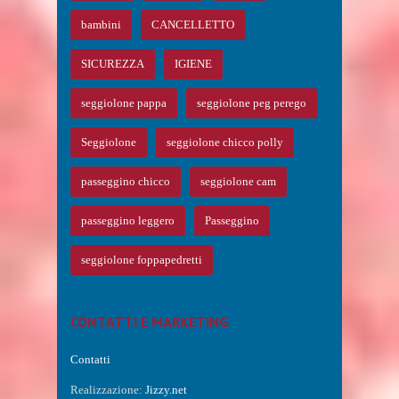
bambini
CANCELLETTO
SICUREZZA
IGIENE
seggiolone pappa
seggiolone peg perego
Seggiolone
seggiolone chicco polly
passeggino chicco
seggiolone cam
passeggino leggero
Passeggino
seggiolone foppapedretti
CONTATTI E MARKETING
Contatti
Realizzazione:
Jizzy.net