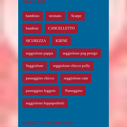
TAG CLOUD
bambino
neonato
Scarpe
bambini
CANCELLETTO
SICUREZZA
IGIENE
seggiolone pappa
seggiolone peg perego
Seggiolone
seggiolone chicco polly
passeggino chicco
seggiolone cam
passeggino leggero
Passeggino
seggiolone foppapedretti
CONTATTI E MARKETING