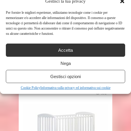
RELATED POSTS
Gestisci la tua privacy
Per fornire le migliori esperienze, utilizziamo tecnologie come i cookie per
memorizzare e/o accedere alle informazioni del dispositivo. Il consenso a queste
tecnologie ci permetterà di elaborare dati come il comportamento di navigazione o ID
unici su questo sito. Non acconsentire o ritirare il consenso può influire negativamente
su alcune caratteristiche e funzioni.
Accetta
SHOP
Nega
GOTHICBRIDE ASCIUGAMANI
Gestisci opzioni
USA E GETTA 100% NON-TESSUTO
LUSSO TESSUTO DI ...
Cookie Policy
Informativa sulla privacy ed informativa sui cookie
351