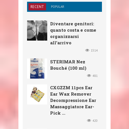
RECENT
POPULAR
Diventare genitori:
quanto costa e come
organizzarsi
all’arrivo
1514
STERIMAR Nez
Bouché (100 ml)
481
CXGZZM 11pcs Ear
Ear Wax Remover
Decompressione Ear
Massaggiatore Ear-
Pick ...
420