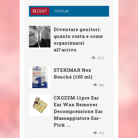
RECENT
POPULAR
Diventare genitori:
quanto costa e come
organizzarsi
all’arrivo
1515
STERIMAR Nez
Bouché (100 ml)
482
CXGZZM 11pcs Ear
Ear Wax Remover
Decompressione Ear
Massaggiatore Ear-
Pick ...
422