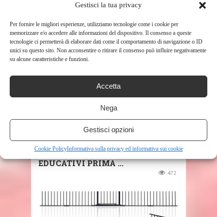
Gestisci la tua privacy
RELATED POSTS
Per fornire le migliori esperienze, utilizziamo tecnologie come i cookie per
memorizzare e/o accedere alle informazioni del dispositivo. Il consenso a queste
tecnologie ci permetterà di elaborare dati come il comportamento di navigazione o ID
unici su questo sito. Non acconsentire o ritirare il consenso può influire negativamente
su alcune caratteristiche e funzioni.
Accetta
SHOP
Nega
AITUITUI CUBO ATTIVITÀ
Gestisci opzioni
BAMBINO, 6-IN-1
Cookie Policy
Informativa sulla privacy ed informativa sui cookie
MULTIFUNZIONE GIOCHI CENTRI
EDUCATIVI PRIMA ...
472