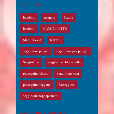
TAG CLOUD
bambino
neonato
Scarpe
bambini
CANCELLETTO
SICUREZZA
IGIENE
seggiolone pappa
seggiolone peg perego
Seggiolone
seggiolone chicco polly
passeggino chicco
seggiolone cam
passeggino leggero
Passeggino
seggiolone foppapedretti
CONTATTI E MARKETING