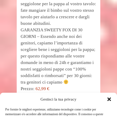
seggiolone per la pappa al vostro tavolo:
fate mangiare il bimbo sul vostro stesso
tavolo per aiutarlo a crescere e dargli
buone abitudini.
GARANZIA SWEETY FOX DI 30
GIORNI – Essendo anche noi dei
genitori, capiamo l’importanza di
scegliere bene i seggioloni per la pappa;
per questo rispondiamo alle vostre
domande in meno di 24h e garantiamo i
nostri seggioloni pappe con “100%
soddisfatti o rimborsati” per 30 giorni:
tra genitori ci capiamo
Prezzo:
62,99 €
(alla data del Oct 07, 2020 01:49:51 UTC –
Gestisci la tua privacy
Dettagli
)
Per fornire le migliori esperienze, utilizziamo tecnologie come i cookie per
memorizzare e/o accedere alle informazioni del dispositivo. Il consenso a queste