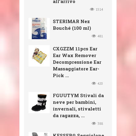
all’arrivo
1514
STERIMAR Nez
Bouché (100 ml)
481
CXGZZM 11pcs Ear
Ear Wax Remover
Decompressione Ear
Massaggiatore Ear-
Pick ...
420
FGUUTYM Stivali da
neve per bambini,
invernali, stivaletti
da ragazza, ...
388
KESSER® Seggiolone