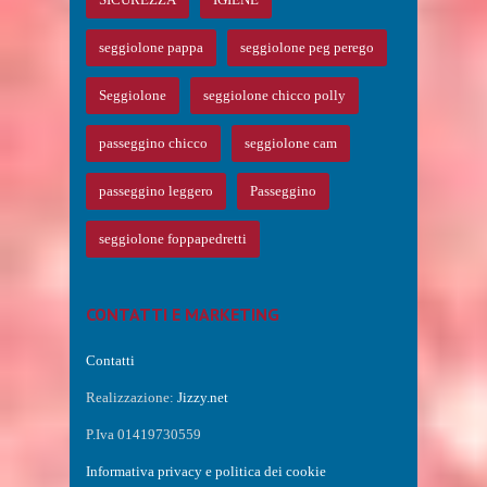
seggiolone pappa
seggiolone peg perego
Seggiolone
seggiolone chicco polly
passeggino chicco
seggiolone cam
passeggino leggero
Passeggino
seggiolone foppapedretti
CONTATTI E MARKETING
Contatti
Realizzazione:
Jizzy.net
P.Iva 01419730559
Informativa privacy e politica dei cookie