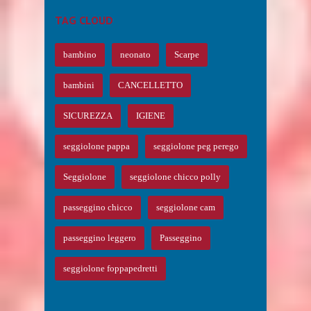
TAG CLOUD
bambino
neonato
Scarpe
bambini
CANCELLETTO
SICUREZZA
IGIENE
seggiolone pappa
seggiolone peg perego
Seggiolone
seggiolone chicco polly
passeggino chicco
seggiolone cam
passeggino leggero
Passeggino
seggiolone foppapedretti