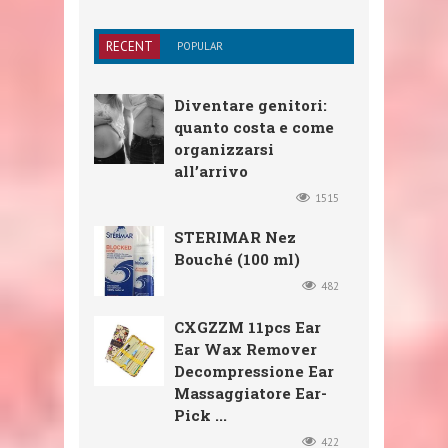
RECENT
POPULAR
Diventare genitori:
quanto costa e come
organizzarsi
all’arrivo
1515
STERIMAR Nez
Bouché (100 ml)
482
CXGZZM 11pcs Ear
Ear Wax Remover
Decompressione Ear
Massaggiatore Ear-
Pick ...
422