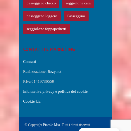
passeggino chicco
seggiolone cam
passeggino leggero
Passeggino
seggiolone foppapedretti
CONTATTI E MARKETING
Contatti
Realizzazione:
Jizzy.net
P.Iva 01419730559
Informativa privacy e politica dei cookie
Cookie UE
© Copyright
Piccolo Mio
. Tutti i diritti riservati.