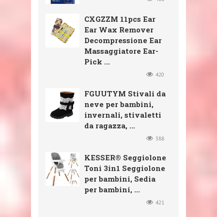
CXGZZM 11pcs Ear
Ear Wax Remover
Decompressione Ear
Massaggiatore Ear-
Pick ...
420
FGUUTYM Stivali da
neve per bambini,
invernali, stivaletti
da ragazza, ...
388
KESSER® Seggiolone
Toni 3in1 Seggiolone
per bambini, Sedia
per bambini, ...
421