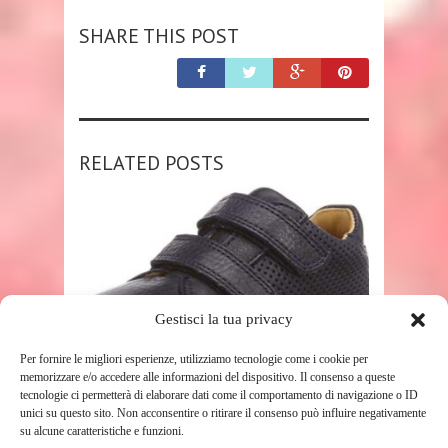
SHARE THIS POST
RELATED POSTS
Gestisci la tua privacy
SHOP
Per fornire le migliori esperienze, utilizziamo tecnologie come i cookie per
memorizzare e/o accedere alle informazioni del dispositivo. Il consenso a queste
tecnologie ci permetterà di elaborare dati come il comportamento di navigazione o ID
COCOMMA APS
unici su questo sito. Non acconsentire o ritirare il consenso può influire negativamente
21816.118999999999, SCARPE DA
su alcune caratteristiche e funzioni.