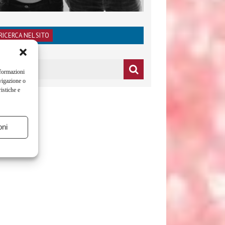
RICERCA NEL SITO
nformazioni
vigazione o
istiche e
oni