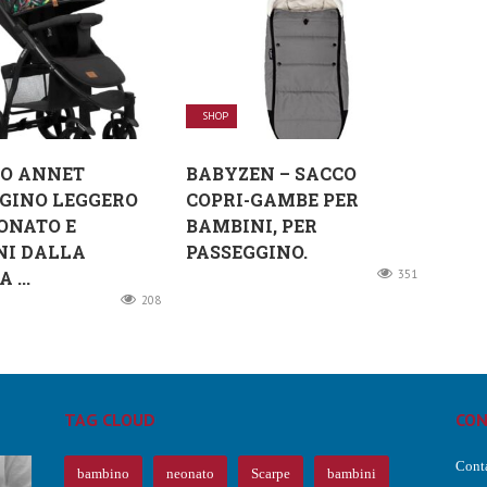
SHOP
LO ANNET
BABYZEN – SACCO
GINO LEGGERO
COPRI-GAMBE PER
ONATO E
BAMBINI, PER
NI DALLA
PASSEGGINO.
 ...
351
208
TAG CLOUD
CON
Conta
bambino
neonato
Scarpe
bambini