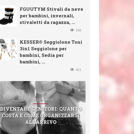
FGUUTYM Stivali da neve
per bambini, invernali,
stivaletti da ragazza, ...
388
KESSER® Seggiolone Toni
3in1 Seggiolone per
bambini, Sedia per
bambini, ...
421
CONCEPIMENTO
DIVENTARE GENITORI: QUANTO
COSTA E COME ORGANIZZARSI
ALL’ARRIVO