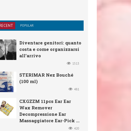
RECENT
POPULAR
Diventare genitori: quanto
costa e come organizzarsi
all’arrivo
1513
STERIMAR Nez Bouché
(100 ml)
481
CXGZZM 11pcs Ear Ear
Wax Remover
Decompressione Ear
Massaggiatore Ear-Pick ...
420