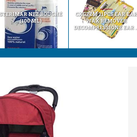
SHOP
SHOP
STERIMAR NEZ BOUCHÉ
CXGZZM 11PCS EAR EA
(100 ML)
WAX REMOVER
DECOMPRESSIONE EAR ..