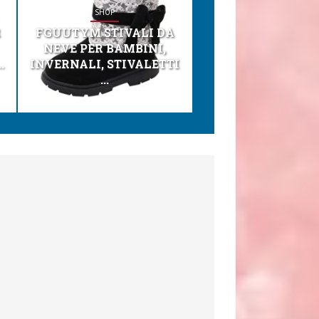
SHOP
SHOP
R
FGUUTYM STIVALI DA
KESSER® SEGGI
NEVE PER BAMBINI,
TONI 3IN1 SEGGI
.
INVERNALI, STIVALETTI
PER BAMBINI, SEDI
...