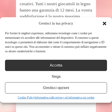
creativi. Tutti i nostri giocattoli in legno
hanno una garanzia di 12 mesi. La vostra
soddisfazione è la nostra massima
ricerca. Per qualsiasi domanda, ti
Gestisci la tua privacy
preghiamo di contattare il nostro
Per fornire le migliori esperienze, utilizziamo tecnologie come i cookie per
servizio clienti, ti risponderemo entro 24
memorizzare e/o accedere alle informazioni del dispositivo. Il consenso a queste
ore
tecnologie ci permetterà di elaborare dati come il comportamento di navigazione o ID
unici su questo sito. Non acconsentire o ritirare il consenso può influire negativamente
Prezzo:
32,99 €
su alcune caratteristiche e funzioni.
(alla data del Oct 02, 2020 16:09:21 UTC –
Dettagli
)
Accetta
Nega
Gestisci opzioni
Cookie Policy
Informativa sulla privacy ed informativa sui cookie