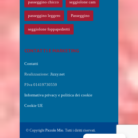
passeggino chicco
seggiolone cam
passeggino leggero
Passeggino
seggiolone foppapedretti
CONTATTI E MARKETING
Contatti
Realizzazione:
Jizzy.net
P.Iva 01419730559
Informativa privacy e politica dei cookie
Cookie UE
© Copyright
Piccolo Mio
. Tutti i diritti riservati.