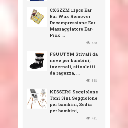
CXGZZM 11pcs Ear
Ear Wax Remover
Decompressione Ear
Massaggiatore Ear-
Pick ...
420
FGUUTYM Stivali da
neve per bambini,
invernali, stivaletti
da ragazza, ...
388
KESSER® Seggiolone
Toni 3in1 Seggiolone
per bambini, Sedia
per bambini, ...
421