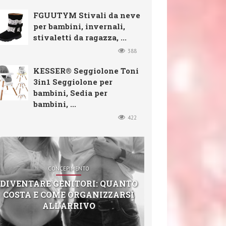
FGUUTYM Stivali da neve
per bambini, invernali,
stivaletti da ragazza, ...
388
KESSER® Seggiolone Toni
3in1 Seggiolone per
bambini, Sedia per
bambini, ...
422
CONCEPIMENTO
DIVENTARE GENITORI: QUANTO
COSTA E COME ORGANIZZARSI
ALL’ARRIVO