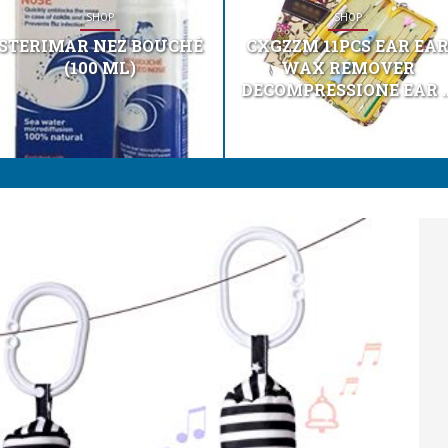
SHOP
SHOP
STERIMAR NEZ BOUCHÉ
CXGZZM 11PCS EAR EA
(100 ML)
WAX REMOVER
DECOMPRESSIONE EAR ..