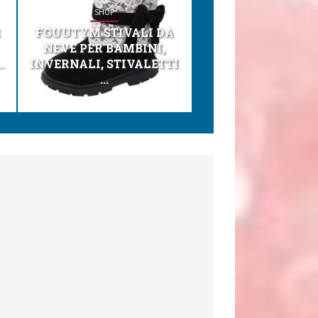
SHOP
SHOP
R
FGUUTYM STIVALI DA
KESSER® SEGGI
NEVE PER BAMBINI,
TONI 3IN1 SEGGI
.
INVERNALI, STIVALETTI
PER BAMBINI, SEDI
...