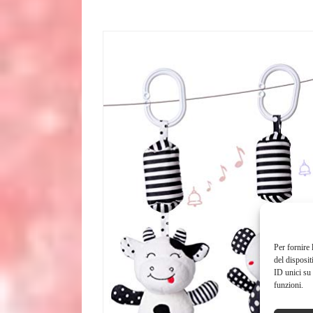
Per fornire 
del disposit
ID unici su 
funzioni.