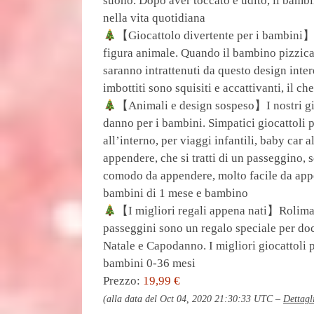
suono. Dopo aver toccato e udito, il bambi
nella vita quotidiana
【Giocattolo divertente per i bambini】C’
figura animale. Quando il bambino pizzica
saranno intrattenuti da questo design inter
imbottiti sono squisiti e accattivanti, il c
【Animali e design sospeso】I nostri gioc
danno per i bambini. Simpatici giocattoli p
all’interno, per viaggi infantili, baby car 
appendere, che si tratti di un passeggino, s
comodo da appendere, molto facile da appe
bambini di 1 mese e bambino
【I migliori regali appena nati】Rolimate
passeggini sono un regalo speciale per do
Natale e Capodanno. I migliori giocattoli p
bambini 0-36 mesi
Prezzo:
19,99 €
(alla data del Oct 04, 2020 21:30:33 UTC –
Dettagl