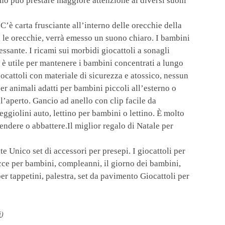
no può prestare maggiore attenzione ai diversi suoni
è carta frusciante all’interno delle orecchie della
 le orecchie, verrà emesso un suono chiaro. I bambini
essante. I ricami sui morbidi giocattoli a sonagli
he è utile per mantenere i bambini concentrati a lungo
attoli con materiale di sicurezza e atossico, nessun
er animali adatti per bambini piccoli all’esterno o
all’aperto. Gancio ad anello con clip facile da
eggiolini auto, lettino per bambini o lettino. È molto
ndere o abbattere.Il miglior regalo di Natale per
 Unico set di accessori per presepi. I giocattoli per
cce per bambini, compleanni, il giorno dei bambini,
er tappetini, palestra, set da pavimento Giocattoli per
i
)