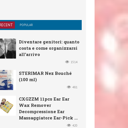
RECENT
POPULAR
Diventare genitori: quanto
costa e come organizzarsi
all’arrivo
1514
STERIMAR Nez Bouché
(100 ml)
481
CXGZZM 11pcs Ear Ear
Wax Remover
Decompressione Ear
Massaggiatore Ear-Pick ...
420