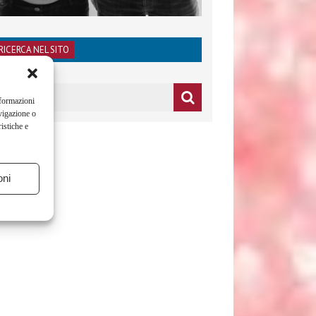
RICERCA NEL SITO
nformazioni
vigazione o
istiche e
oni