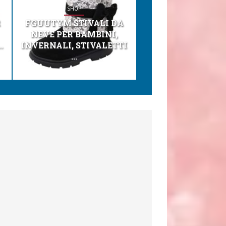
SHOP
SHOP
R
FGUUTYM STIVALI DA
KESSER® SEGGI
NEVE PER BAMBINI,
TONI 3IN1 SEGGI
.
INVERNALI, STIVALETTI
PER BAMBINI, SEDI
...