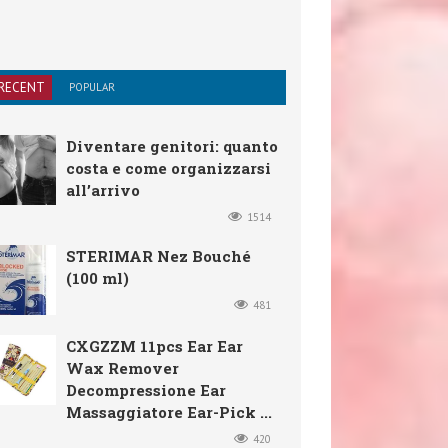
RECENT
POPULAR
Diventare genitori: quanto
costa e come organizzarsi
all’arrivo
1514
STERIMAR Nez Bouché
(100 ml)
481
CXGZZM 11pcs Ear Ear
Wax Remover
Decompressione Ear
Massaggiatore Ear-Pick ...
420