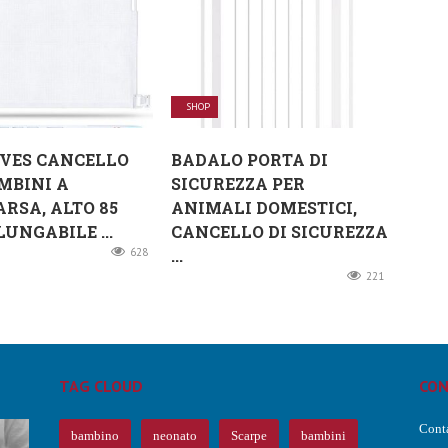
SHOP
VES CANCELLO
BADALO PORTA DI
MBINI A
SICUREZZA PER
RSA, ALTO 85
ANIMALI DOMESTICI,
LUNGABILE ...
CANCELLO DI SICUREZZA
628
...
221
TAG CLOUD
CON
Conta
bambino
neonato
Scarpe
bambini