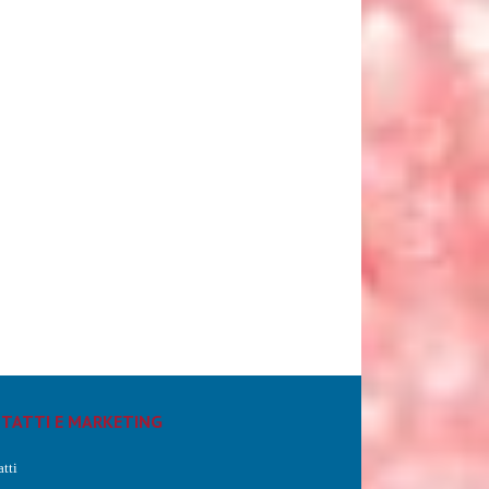
TATTI E MARKETING
tti