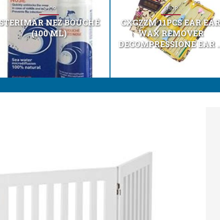
SHOP
SHOP
STERIMAR NEZ BOUCHÉ
CXGZZM 11PCS EAR EA
(100 ML)
WAX REMOVER
DECOMPRESSIONE EAR ..