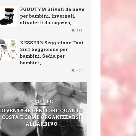
FGUUTYM Stivali da neve
per bambini, invernali,
stivaletti da ragazza, ...
388
KESSER® Seggiolone Toni
3in1 Seggiolone per
bambini, Sedia per
bambini, ...
422
CONCEPIMENTO
DIVENTARE GENITORI: QUANTO
COSTA E COME ORGANIZZARSI
ALL’ARRIVO