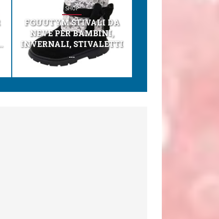
SHOP
SHOP
R
FGUUTYM STIVALI DA
KESSER® SEGGI
NEVE PER BAMBINI,
TONI 3IN1 SEGGI
.
INVERNALI, STIVALETTI
PER BAMBINI, SEDI
...