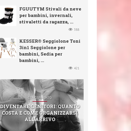
FGUUTYM Stivali da neve
per bambini, invernali,
stivaletti da ragazza, ...
388
KESSER® Seggiolone Toni
3in1 Seggiolone per
bambini, Sedia per
bambini, ...
421
CONCEPIMENTO
DIVENTARE GENITORI: QUANTO
COSTA E COME ORGANIZZARSI
ALL’ARRIVO