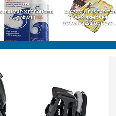
SHOP
SHOP
STERIMAR NEZ BOUCHÉ
CXGZZM 11PCS EAR EA
(100 ML)
WAX REMOVER
DECOMPRESSIONE EAR ..