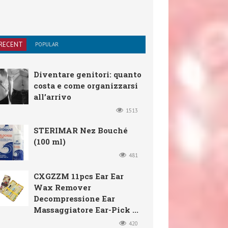
RECENT
POPULAR
Diventare genitori: quanto
costa e come organizzarsi
all’arrivo
1513
STERIMAR Nez Bouché
(100 ml)
481
CXGZZM 11pcs Ear Ear
Wax Remover
Decompressione Ear
Massaggiatore Ear-Pick ...
420