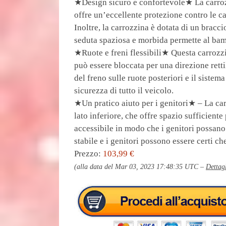
★Design sicuro e confortevole★ La carroz
offre un’eccellente protezione contro le c
Inoltre, la carrozzina è dotata di un bracci
seduta spaziosa e morbida permette al bam
★Ruote e freni flessibili★ Questa carrozzi
può essere bloccata per una direzione retti
del freno sulle ruote posteriori e il sistem
sicurezza di tutto il veicolo.
★Un pratico aiuto per i genitori★ – La car
lato inferiore, che offre spazio sufficient
accessibile in modo che i genitori possano 
stabile e i genitori possono essere certi ch
Prezzo:
103,99 €
(alla data del Mar 03, 2023 17:48:35 UTC –
Dettag