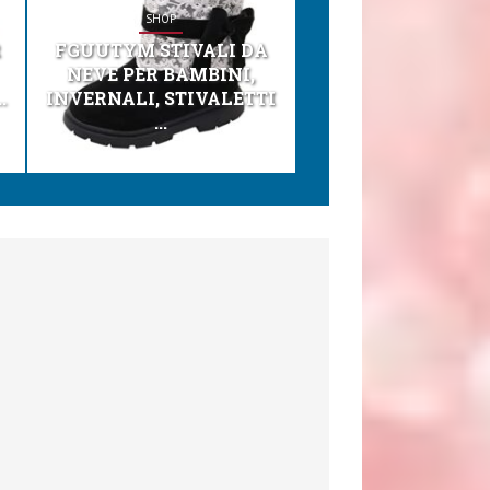
SHOP
SHOP
R
FGUUTYM STIVALI DA
KESSER® SEGGI
NEVE PER BAMBINI,
TONI 3IN1 SEGGI
.
INVERNALI, STIVALETTI
PER BAMBINI, SEDI
...