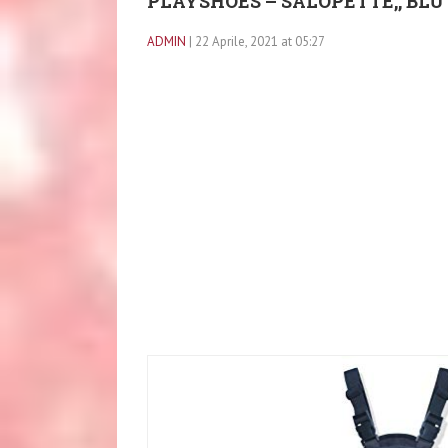
PLAYSHOES – SALOPETTE,, BLU 
ADMIN
| 22 Aprile, 2021 at 05:27