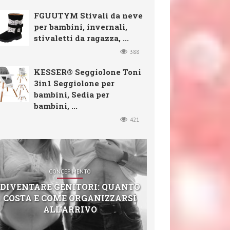
FGUUTYM Stivali da neve
per bambini, invernali,
stivaletti da ragazza, ...
388
KESSER® Seggiolone Toni
3in1 Seggiolone per
bambini, Sedia per
bambini, ...
421
CONCEPIMENTO
DIVENTARE GENITORI: QUANTO
COSTA E COME ORGANIZZARSI
ALL’ARRIVO