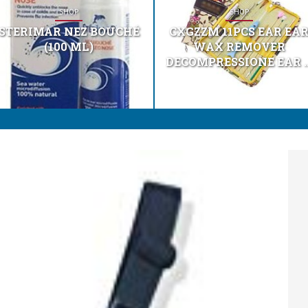
SHOP
SHOP
STERIMAR NEZ BOUCHÉ
CXGZZM 11PCS EAR EA
(100 ML)
WAX REMOVER
DECOMPRESSIONE EAR ..