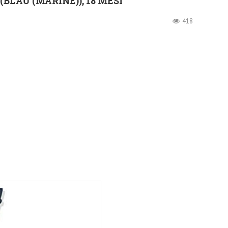
(BLAU (MARINE)), 18 MESI
418