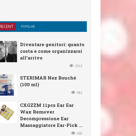
RECENT
POPULAR
Diventare genitori: quanto
costa e come organizzarsi
all’arrivo
1513
STERIMAR Nez Bouché
(100 ml)
481
CXGZZM 11pcs Ear Ear
Wax Remover
Decompressione Ear
Massaggiatore Ear-Pick ...
420