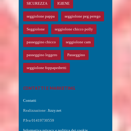
SICUREZZA
IGIENE
seggiolone pappa
seggiolone peg perego
Seggiolone
seggiolone chicco polly
passeggino chicco
seggiolone cam
passeggino leggero
Passeggino
seggiolone foppapedretti
CONTATTI E MARKETING
Contatti
Realizzazione:
Jizzy.net
P.Iva 01419730559
Informativa privacy e politica dei cookie