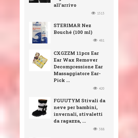
all’arrivo
1513
STERIMAR Nez
Bouché (100 ml)
481
CXGZZM 11pcs Ear
Ear Wax Remover
Decompressione Ear
Massaggiatore Ear-
Pick ...
420
FGUUTYM Stivali da
neve per bambini,
invernali, stivaletti
da ragazza, ...
388