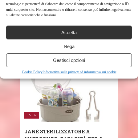
tecnologie ci permetterà di elaborare dati come il comportamento di navigazione o ID
unici su questo sito. Non acconsentire o ritirare il consenso può influire negativamente
su alcune caratteristiche e funzioni.
SHOP
Accetta
PHILIPS AVENT SCF285/02
STERILIZZATORE PER BIBERON
Nega
427
Gestisci opzioni
Cookie Policy
Informativa sulla privacy ed informativa sui cookie
SHOP
JANÉ STERILIZZATORE A