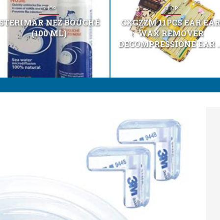
SHOP
SHOP
STERIMAR NEZ BOUCHÉ
CXGZZM 11PCS EAR EA
(100 ML)
WAX REMOVER
DECOMPRESSIONE EAR ..