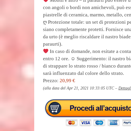
Mobili e altro – Il paraurti può essere u
con angoli o bordi non amichevoli, può esse
piastrelle di ceramica, marmo, metallo, ce
ღ Protezione totale: un set di protezioni pe
siano completamente protetti. Fornisce una
da urto (è meglio riscaldare il nastro biad
paraurti).
In caso di domande, non esitate a conta
entro 12 ore. ☺ Suggerimento: il nastro bia
di strappare lo strato rosso / bianco durant
sarà influenzato dal colore dello strato.
Prezzo:
20,99 €
(alla data del Apr 21, 2021 10:33:05 UTC –
Dettagl