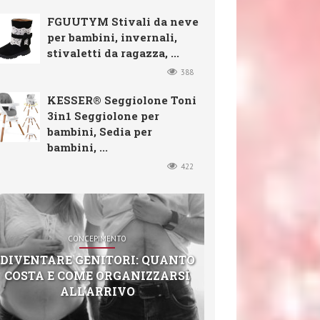
FGUUTYM Stivali da neve
per bambini, invernali,
stivaletti da ragazza, ...
388
KESSER® Seggiolone Toni
3in1 Seggiolone per
bambini, Sedia per
bambini, ...
422
CONCEPIMENTO
DIVENTARE GENITORI: QUANTO
COSTA E COME ORGANIZZARSI
ALL’ARRIVO