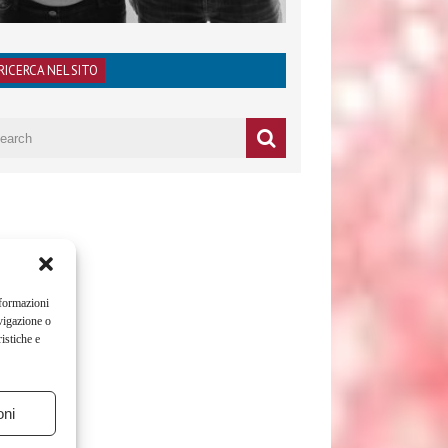
RICERCA NEL SITO
nformazioni
vigazione o
istiche e
oni