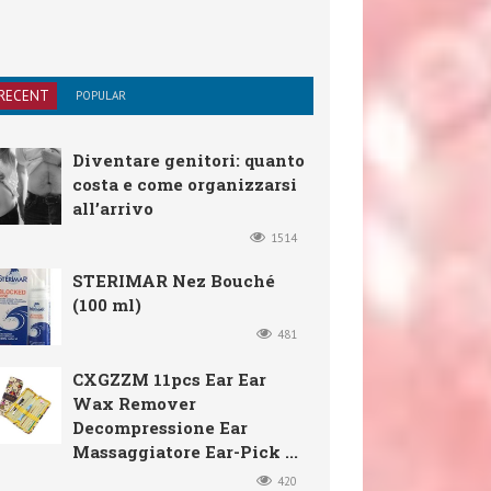
RECENT
POPULAR
Diventare genitori: quanto
costa e come organizzarsi
all’arrivo
1514
STERIMAR Nez Bouché
(100 ml)
481
CXGZZM 11pcs Ear Ear
Wax Remover
Decompressione Ear
Massaggiatore Ear-Pick ...
420