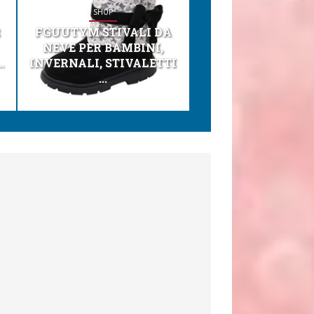
SHOP
SHOP
R
FGUUTYM STIVALI DA
KESSER® SEGGI
NEVE PER BAMBINI,
TONI 3IN1 SEGGI
.
INVERNALI, STIVALETTI
PER BAMBINI, SEDI
...