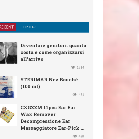
RECENT
POPULAR
Diventare genitori: quanto
costa e come organizzarsi
all’arrivo
1514
STERIMAR Nez Bouché
(100 ml)
481
CXGZZM 11pcs Ear Ear
Wax Remover
Decompressione Ear
Massaggiatore Ear-Pick ...
420