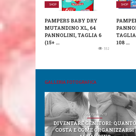
SHOP
SHOP
PAMPERS BABY DRY
PAMPE
MUTANDINO XL, 64
PANNOL
PANNOLINI, TAGLIA 6
TAGLIA
(15+ ...
108 ...
352
GALLERIA FOTOGRAFICA
CONCEPIMENTO
DIVENTARE GENITORI: QUANT
COSTA E COME ORGANIZZARSI