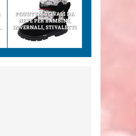
SHOP
SHOP
R
FGUUTYM STIVALI DA
KESSER® SEGGI
NEVE PER BAMBINI,
TONI 3IN1 SEGGI
.
INVERNALI, STIVALETTI
PER BAMBINI, SEDI
...