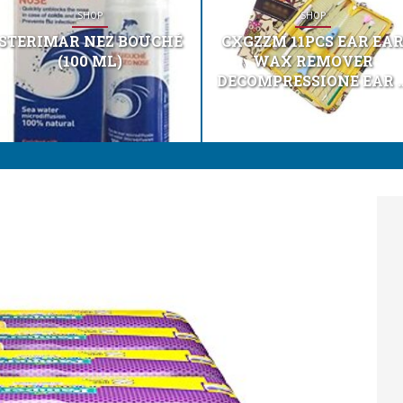
SHOP
SHOP
STERIMAR NEZ BOUCHÉ
CXGZZM 11PCS EAR EA
(100 ML)
WAX REMOVER
DECOMPRESSIONE EAR ..