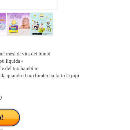
mi mesi di vita dei bimbi
upù liquida»
lle del tuo bambino
la quando il tuo bimbo ha fatto la pipì
i
)