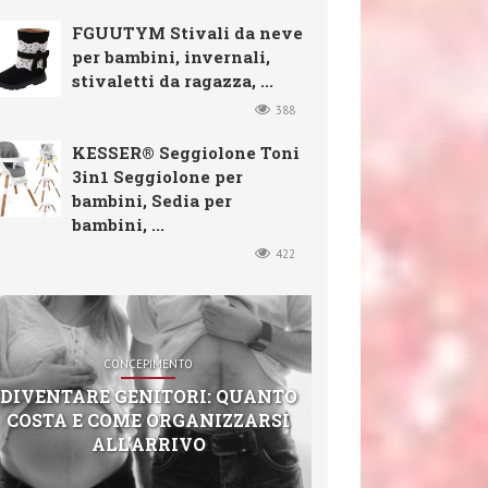
FGUUTYM Stivali da neve
per bambini, invernali,
stivaletti da ragazza, ...
388
KESSER® Seggiolone Toni
3in1 Seggiolone per
bambini, Sedia per
bambini, ...
422
CONCEPIMENTO
DIVENTARE GENITORI: QUANTO
COSTA E COME ORGANIZZARSI
ALL’ARRIVO