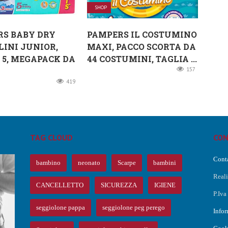
SHOP
RS BABY DRY
PAMPERS IL COSTUMINO
INI JUNIOR,
MAXI, PACCO SCORTA DA
 5, MEGAPACK DA
44 COSTUMINI, TAGLIA ...
157
419
TAG CLOUD
CON
Conta
bambino
neonato
Scarpe
bambini
Real
CANCELLETTO
SICUREZZA
IGIENE
P.Iv
O
seggiolone pappa
seggiolone peg perego
Infor