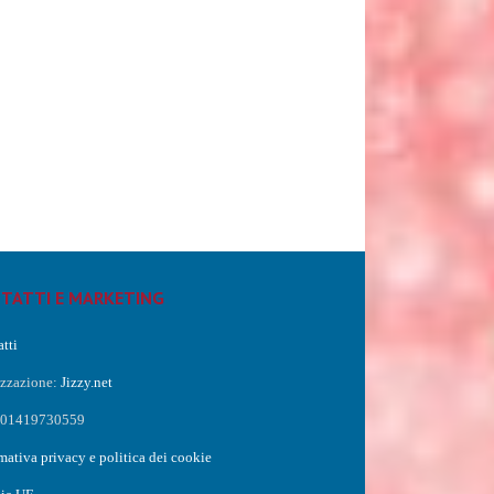
TATTI E MARKETING
tti
izzazione:
Jizzy.net
a 01419730559
mativa privacy e politica dei cookie