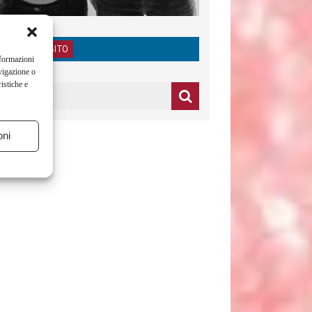
RICERCA NEL SITO
nformazioni
vigazione o
istiche e
oni