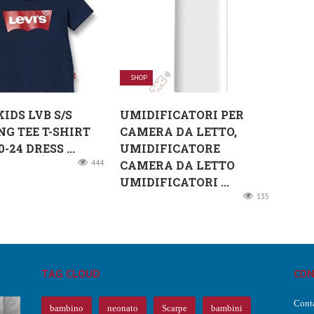
SHOP
KIDS LVB S/S
UMIDIFICATORI PER
G TEE T-SHIRT
CAMERA DA LETTO,
-24 DRESS ...
UMIDIFICATORE
444
CAMERA DA LETTO
UMIDIFICATORI ...
135
TAG CLOUD
CON
Conta
bambino
neonato
Scarpe
bambini