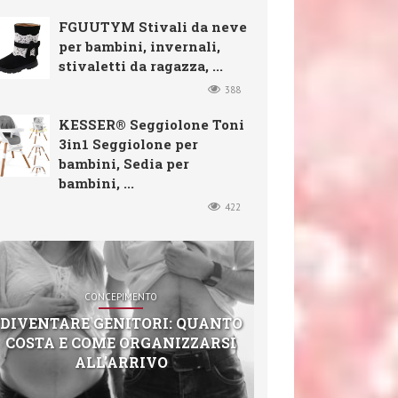
FGUUTYM Stivali da neve
per bambini, invernali,
stivaletti da ragazza, ...
388
KESSER® Seggiolone Toni
3in1 Seggiolone per
bambini, Sedia per
bambini, ...
422
CONCEPIMENTO
DIVENTARE GENITORI: QUANTO
COSTA E COME ORGANIZZARSI
ALL’ARRIVO