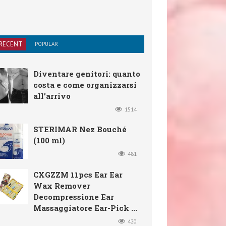
RECENT
POPULAR
Diventare genitori: quanto
costa e come organizzarsi
all’arrivo
1514
STERIMAR Nez Bouché
(100 ml)
481
CXGZZM 11pcs Ear Ear
Wax Remover
Decompressione Ear
Massaggiatore Ear-Pick ...
420