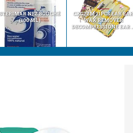
SHOP
SHOP
STERIMAR NEZ BOUCHÉ
CXGZZM 11PCS EAR EA
(100 ML)
WAX REMOVER
DECOMPRESSIONE EAR ..