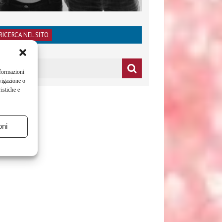
RICERCA NEL SITO
nformazioni
vigazione o
istiche e
oni