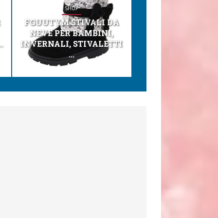
SHOP
SHOP
R
FGUUTYM STIVALI DA
KESSER® SEGGI
NEVE PER BAMBINI,
TONI 3IN1 SEGGI
.
INVERNALI, STIVALETTI
PER BAMBINI, SEDI
...