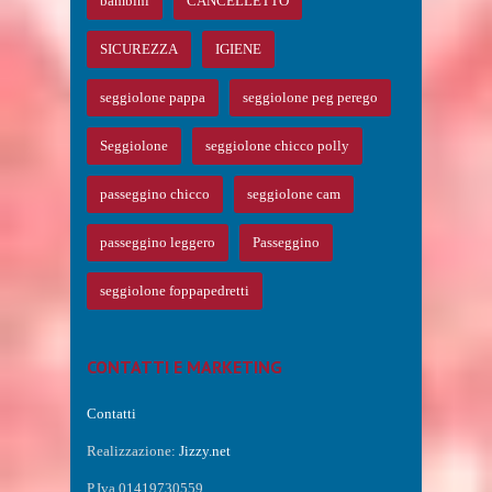
bambini
CANCELLETTO
SICUREZZA
IGIENE
seggiolone pappa
seggiolone peg perego
Seggiolone
seggiolone chicco polly
passeggino chicco
seggiolone cam
passeggino leggero
Passeggino
seggiolone foppapedretti
CONTATTI E MARKETING
Contatti
Realizzazione:
Jizzy.net
P.Iva 01419730559