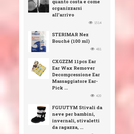
quanto costa e come
organizzarsi
all’arrivo
1514
STERIMAR Nez
Bouché (100 ml)
481
CXGZZM 11pcs Ear
Ear Wax Remover
Decompressione Ear
Massaggiatore Ear-
Pick ...
420
FGUUTYM Stivali da
neve per bambini,
invernali, stivaletti
da ragazza, ...