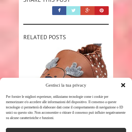
RELATED POSTS
Gestisci la tua privacy
SHOP
Per fornire le migliori esperienze, utilizziamo tecnologie come i cookie per
memorizzare e/o accedere alle informazioni del dispositivo. Il consenso a queste
tecnologie ci permetterà di elaborare dati come il comportamento di navigazione o ID
ROBEEZ LITTLE STAG, SCARPE DA
unici su questo sito. Non acconsentire o ritirare il consenso può influire negativamente
BAMBINI UNISEX-BIMBI 0-24,
su alcune caratteristiche e funzioni.
MARRON MOKA, ...
164