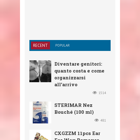
RECENT
POPULAR
Diventare genitori:
quanto costa e come
organizzarsi
all’arrivo
1514
STERIMAR Nez
Bouché (100 ml)
481
CXGZZM 11pcs Ear