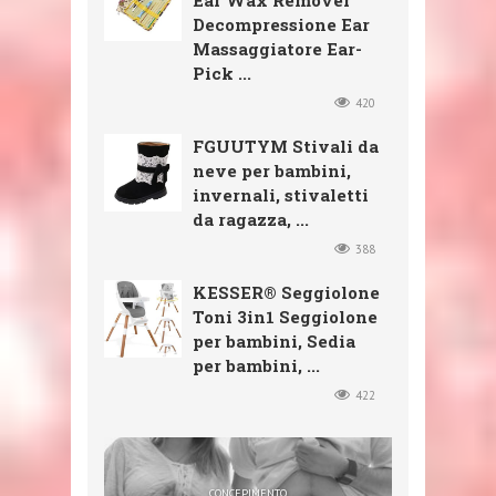
Ear Wax Remover
Decompressione Ear
Massaggiatore Ear-
Pick ...
420
FGUUTYM Stivali da
neve per bambini,
invernali, stivaletti
da ragazza, ...
388
KESSER® Seggiolone
Toni 3in1 Seggiolone
per bambini, Sedia
per bambini, ...
422
SHOP
SHOP
SHOP
CONCEPIMENTO